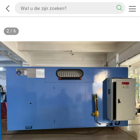
2
/
6