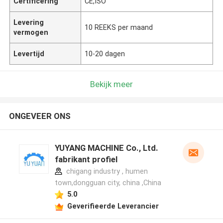
Certificering
CE,ISO
Levering
10 REEKS per maand
vermogen
Levertijd
10-20 dagen
Bekijk meer
ONGEVEER ONS
YUYANG MACHINE Co., Ltd.
fabrikant profiel
chigang industry , humen
town,dongguan city, china ,China
5.0
Geverifieerde Leverancier