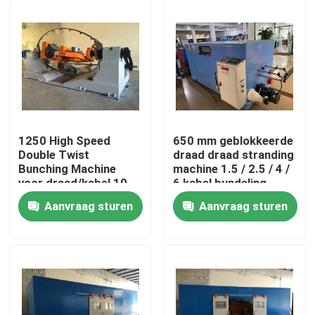
1250 High Speed
650 mm geblokkeerde
Double Twist
draad draad stranding
Bunching Machine
machine 1.5 / 2.5 / 4 /
voor draad/kabel 10
6 kabel bundeling
16 25 4*2.5
machine
Aanvraag sturen
Aanvraag sturen
Thuis
Producten
Video's