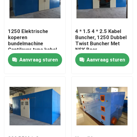
Over ons
1250 Elektrische
4 * 1.5 4 * 2.5 Kabel
Fabriekstocht
koperen
Buncher, 1250 Dubbel
bundelmachine
Twist Buncher Met
Cantilever type kabel
NSK Bear
Single Twist Bunching
Kwaliteitscontrole
Aanvraag sturen
Aanvraag sturen
Machine
Neem contact met ons op
Vraag een offerte
Cable Extruder Machine
Draadtrekkers