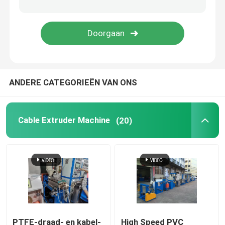
koperen lasmachine
Spiraalgeweld buismachine
ANDERE CATEGORIEËN VAN ONS
Lasersnijmachine
Kabelbollen
Cable Extruder Machine
(20)
CCV-lijnen
Kabelkop
Koperdraadtekening
PTFE-draad- en kabel-
High Speed PVC