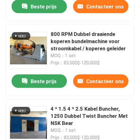
Beste prijs
Contacteer ons
800 RPM Dubbel draaiende
koperen bundelmachine voor
stroomkabel / koperen geleider
MOQ：1 set
Prijs：83,500$-120,000$
Beste prijs
Contacteer ons
Thuis
4 * 1.5 4 * 2.5 Kabel Buncher,
1250 Dubbel Twist Buncher Met
Producten
NSK Bear
MOQ：1 set
Video's
Prijs：83,500$-120,000$