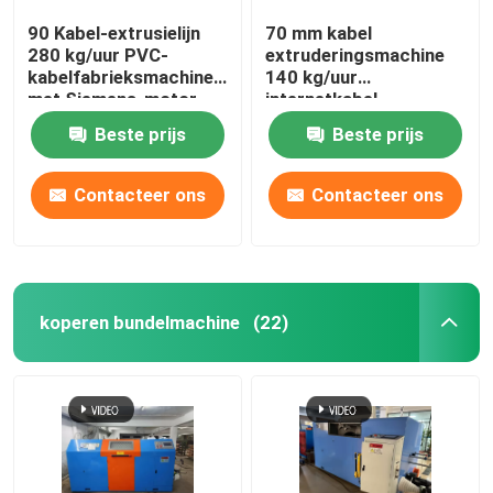
90 Kabel-extrusielijn
70 mm kabel
280 kg/uur PVC-
extruderingsmachine
kabelfabrieksmachine
140 kg/uur
met Siemens-motor
internetkabel
productielijn
Beste prijs
Beste prijs
Contacteer ons
Contacteer ons
koperen bundelmachine
(22)