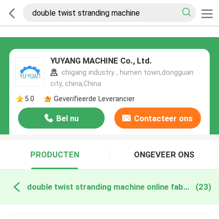
YUYANG MACHINE Co., Ltd.
chigang industry , humen town,dongguan
city, china,China
5.0
Geverifieerde Leverancier
Bel nu
Contacteer ons
PRODUCTEN
ONGEVEER ONS
double twist stranding machine online fabricage
(23)