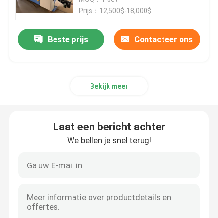
Prijs：12,500$-18,000$
Kabel-extrusielijn
Beste prijs
Contacteer ons
koperen bundelmachine
Bekijk meer
Kabel die Machine verdraaien
koperen trekmachine
Laat een bericht achter
We bellen je snel terug!
Koperen tapmachine
Koperen upcast machine
kabelspinmachine