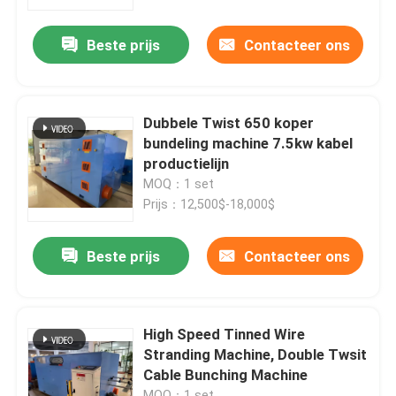
Beste prijs
Contacteer ons
Over ons
Fabriekstocht
Dubbele Twist 650 koper
bundeling machine 7.5kw kabel
Kwaliteitscontrole
productielijn
MOQ：1 set
Prijs：12,500$-18,000$
Neem contact met ons op
Beste prijs
Contacteer ons
Vraag een offerte
Cable Extruder Machine
High Speed Tinned Wire
Stranding Machine, Double Twsit
Cable Bunching Machine
Draadtrekkers
MOQ：1 set