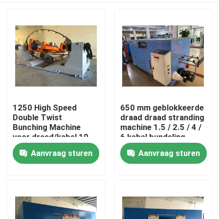
1250 High Speed
650 mm geblokkeerde
Double Twist
draad draad stranding
Bunching Machine
machine 1.5 / 2.5 / 4 /
voor draad/kabel 10
6 kabel bundeling
16 25 4*2.5
machine
Aanvraag sturen
Aanvraag sturen
Thuis
Producten
Video's