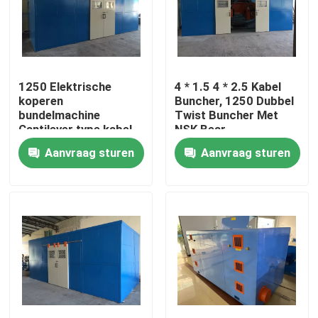
Over ons
Fabriekstocht
1250 Elektrische
4 * 1.5 4 * 2.5 Kabel
koperen
Buncher, 1250 Dubbel
bundelmachine
Twist Buncher Met
Cantilever type kabel
NSK Bear
Kwaliteitscontrole
Single Twist Bunching
Aanvraag sturen
Aanvraag sturen
Machine
Neem contact met ons op
Vraag een offerte
Cable Extruder Machine
Draadtrekkers