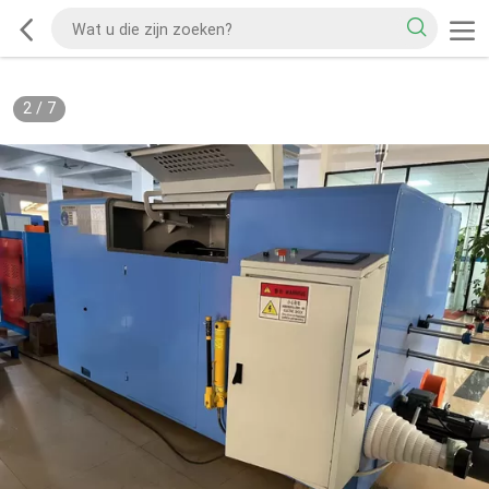
2
/
7