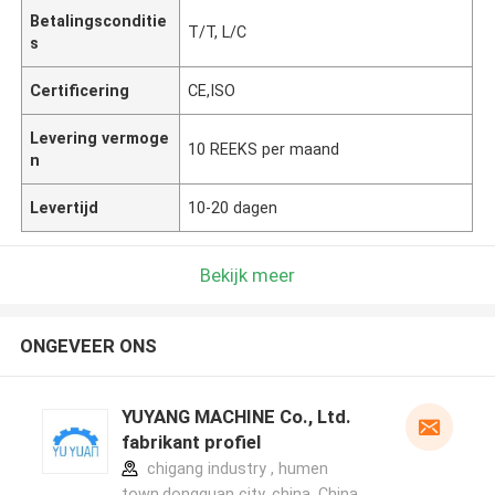
Betalingsconditie
T/T, L/C
s
Certificering
CE,ISO
Levering vermoge
10 REEKS per maand
n
Levertijd
10-20 dagen
Bekijk meer
ONGEVEER ONS
YUYANG MACHINE Co., Ltd.
fabrikant profiel
chigang industry , humen
town,dongguan city, china ,China