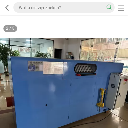
2
/
8