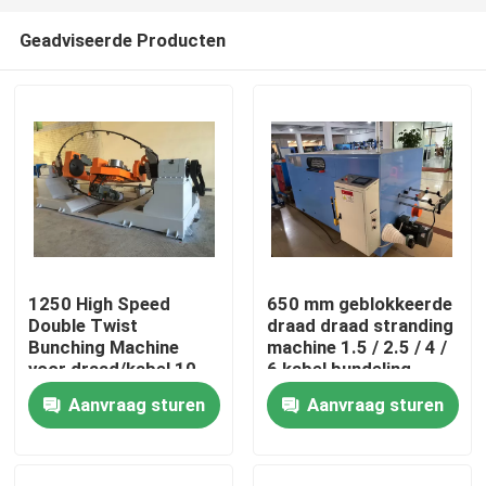
Geadviseerde Producten
1250 High Speed
650 mm geblokkeerde
Double Twist
draad draad stranding
Thuis
Bunching Machine
machine 1.5 / 2.5 / 4 /
voor draad/kabel 10
6 kabel bundeling
16 25 4*2.5
machine
Aanvraag sturen
Aanvraag sturen
Producten
Video's