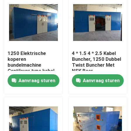
Over ons
Fabriekstocht
1250 Elektrische
4 * 1.5 4 * 2.5 Kabel
Kwaliteitscontrole
koperen
Buncher, 1250 Dubbel
bundelmachine
Twist Buncher Met
Cantilever type kabel
NSK Bear
Neem contact met ons op
Single Twist Bunching
Aanvraag sturen
Aanvraag sturen
Machine
Vraag een offerte
Cable Extruder Machine
Draadtrekkers