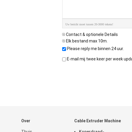
Uw bericht moet tussen 20-3000 tekens!
Contact & optionele Details
Elk bestand max 10m.
Please reply me binnen 24 uur.
E-mail mij twee keer per week upd
Over
Cable Extruder Machine
Thuis
Koperdraad-