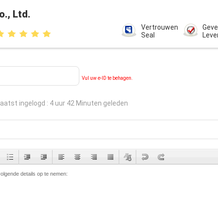
, Ltd.
Vertrouwen
Geve
Seal
Leve
Vul uw e-ID te behagen.
laatst ingelogd : 4 uur 42 Minuten geleden