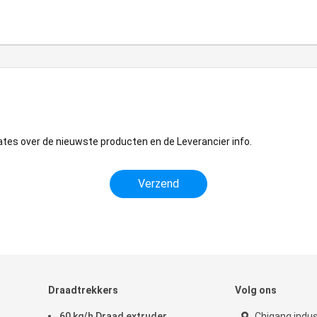
ates over de nieuwste producten en de Leverancier info.
Draadtrekkers
Volg ons
60 kg/h Draad extruder
Chigang indu