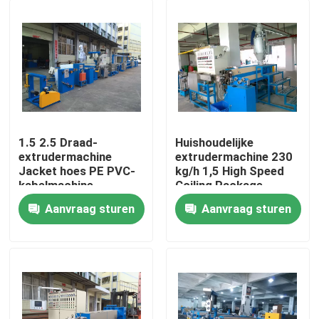
1.5 2.5 Draad-
Huishoudelijke
extrudermachine
extrudermachine 230
Jacket hoes PE PVC-
kg/h 1,5 High Speed
kabelmachine
Coiling Package
Machinery
Aanvraag sturen
Aanvraag sturen
Thuis
Producten
Video's