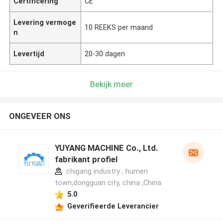
Certificering
CE
Levering vermoge
10 REEKS per maand
n
Levertijd
20-30 dagen
Bekijk meer
ONGEVEER ONS
YUYANG MACHINE Co., Ltd.
fabrikant profiel
chigang industry , humen
town,dongguan city, china ,China
5.0
Geverifieerde Leverancier