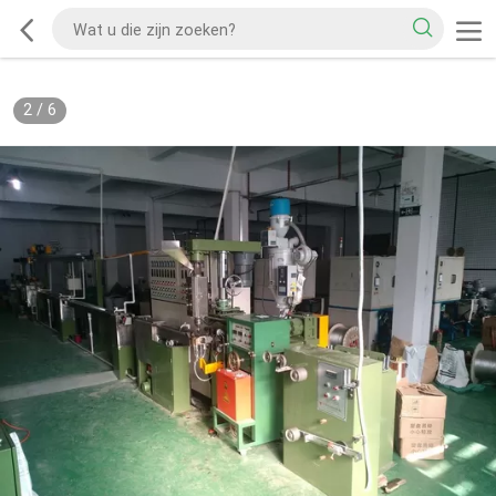
2
/
6