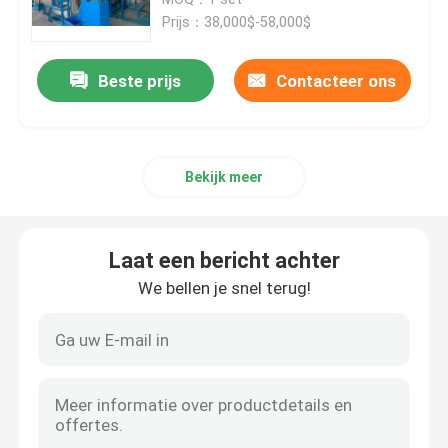
Prijs：38,000$-58,000$
Kabel-extrusielijn
Beste prijs
Contacteer ons
koperen bundelmachine
Bekijk meer
Kabel die Machine verdraaien
koperen trekmachine
Laat een bericht achter
We bellen je snel terug!
Koperen tapmachine
Koperen upcast machine
kabelspinmachine