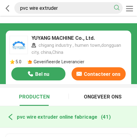
YUYANG MACHINE Co., Ltd.
chigang industry , humen town,dongguan
city, china,China
5.0
Geverifieerde Leverancier
Bel nu
Contacteer ons
PRODUCTEN
ONGEVEER ONS
pvc wire extruder online fabricage
(41)