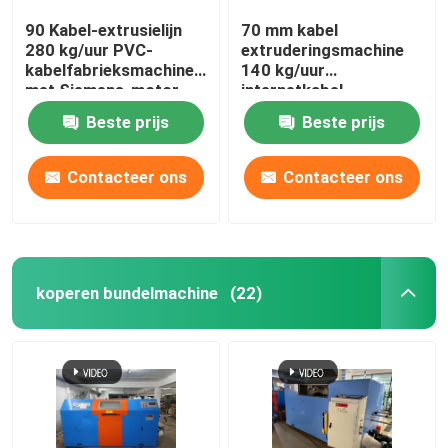
90 Kabel-extrusielijn
70 mm kabel
280 kg/uur PVC-
extruderingsmachine
kabelfabrieksmachine
140 kg/uur
met Siemens-motor
internetkabel
productielijn
Beste prijs
Beste prijs
Contacteer ons
Contacteer ons
koperen bundelmachine
(22)