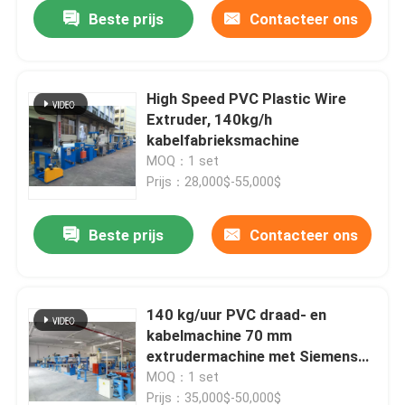
Beste prijs
Contacteer ons
High Speed PVC Plastic Wire
Extruder, 140kg/h
kabelfabrieksmachine
MOQ：1 set
Prijs：28,000$-55,000$
Beste prijs
Contacteer ons
Thuis
140 kg/uur PVC draad- en
kabelmachine 70 mm
Producten
extrudermachine met Siemens
motor
MOQ：1 set
Video's
Prijs：35,000$-50,000$