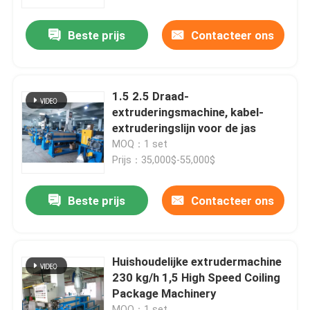
Beste prijs
Contacteer ons
Over ons
Fabriekstocht
1.5 2.5 Draad-
extruderingsmachine, kabel-
Kwaliteitscontrole
extruderingslijn voor de jas
MOQ：1 set
Prijs：35,000$-55,000$
Neem contact met ons op
Beste prijs
Contacteer ons
Vraag een offerte
Cable Extruder Machine
Huishoudelijke extrudermachine
230 kg/h 1,5 High Speed Coiling
Package Machinery
Draadtrekkers
MOQ：1 set