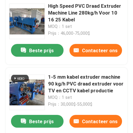
High Speed PVC Draad Extruder
Machine Line 280kg/h Voor 10
16 25 Kabel
MOQ：1 set
Prijs：46,000-75,000$
Beste prijs
Contacteer ons
1-5 mm kabel extruder machine
90 kg/h PVC draad extruder voor
TV en CCTV kabel productie
MOQ：1 set
Prijs：30,000$-55,000$
Beste prijs
Contacteer ons