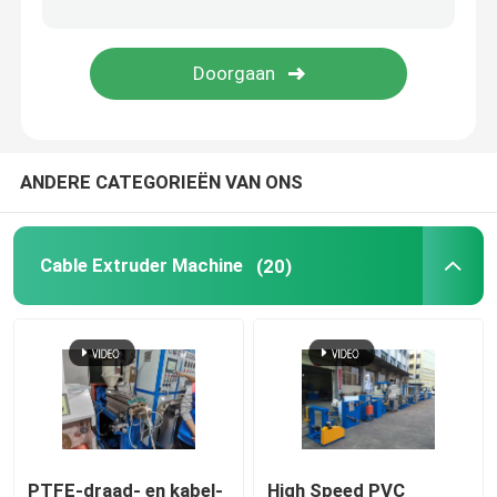
koperen lasmachine
Spiraalgeweld buismachine
ANDERE CATEGORIEËN VAN ONS
Lasersnijmachine
Kabelbollen
Cable Extruder Machine
(20)
CCV-lijnen
Kabelkop
Koperdraadtekening
PTFE-draad- en kabel-
High Speed PVC