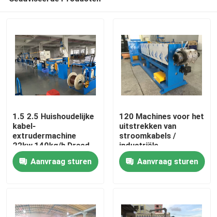
1.5 2.5 Huishoudelijke
120 Machines voor het
kabel-
uitstrekken van
extrudermachine
stroomkabels /
22kw 140kg/h Draad-
industriële
Thuis
extrudermachine
extrudermachines
Aanvraag sturen
Aanvraag sturen
Kabel 4*16 4*35
Producten
Video's