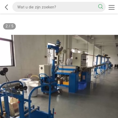
2
/
5