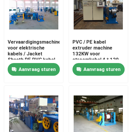
Over ons
Fabriekstocht
Vervaardigingsmachine
PVC / PE kabel
voor elektrische
extruder machine
kabels / Jacket
132KW voor
Kwaliteitscontrole
Sheath PE PVC kabel
stroomkabel 4 * 120
extruder
Aanvraag sturen
Aanvraag sturen
Neem contact met ons op
Vraag een offerte
Cable Extruder Machine
Draadtrekkers