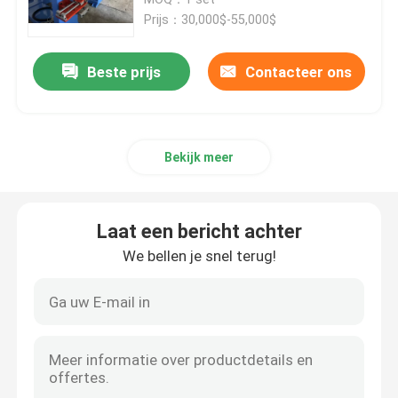
Prijs：30,000$-55,000$
Kabel-extrusielijn
Beste prijs
Contacteer ons
koperen bundelmachine
Bekijk meer
Kabel die Machine verdraaien
koperen trekmachine
Laat een bericht achter
We bellen je snel terug!
Koperen tapmachine
Koperen upcast machine
kabelspinmachine