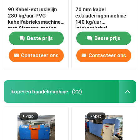
90 Kabel-extrusielijn
70 mm kabel
280 kg/uur PVC-
extruderingsmachine
kabelfabrieksmachine
140 kg/uur
met Siemens-motor
internetkabel
productielijn
Beste prijs
Beste prijs
Contacteer ons
Contacteer ons
koperen bundelmachine
(22)