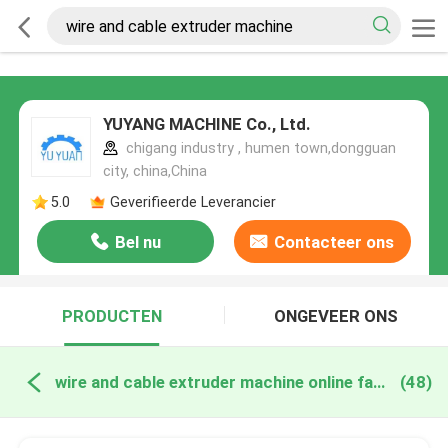
YUYANG MACHINE Co., Ltd.
chigang industry , humen town,dongguan
city, china,China
5.0
Geverifieerde Leverancier
Bel nu
Contacteer ons
PRODUCTEN
ONGEVEER ONS
wire and cable extruder machine online fabricage
(48)