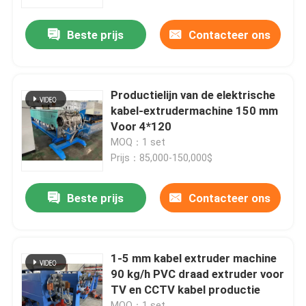
Beste prijs
Contacteer ons
Over ons
Fabriekstocht
Productielijn van de elektrische
kabel-extrudermachine 150 mm
Kwaliteitscontrole
Voor 4*120
MOQ：1 set
Prijs：85,000-150,000$
Neem contact met ons op
Beste prijs
Contacteer ons
Vraag een offerte
Cable Extruder Machine
1-5 mm kabel extruder machine
90 kg/h PVC draad extruder voor
TV en CCTV kabel productie
Draadtrekkers
MOQ：1 set