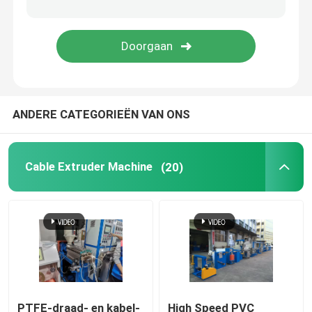
koperen lasmachine
Spiraalgeweld buismachine
ANDERE CATEGORIEËN VAN ONS
Lasersnijmachine
Kabelbollen
Cable Extruder Machine
(20)
CCV-lijnen
Kabelkop
Koperdraadtekening
PTFE-draad- en kabel-
High Speed PVC