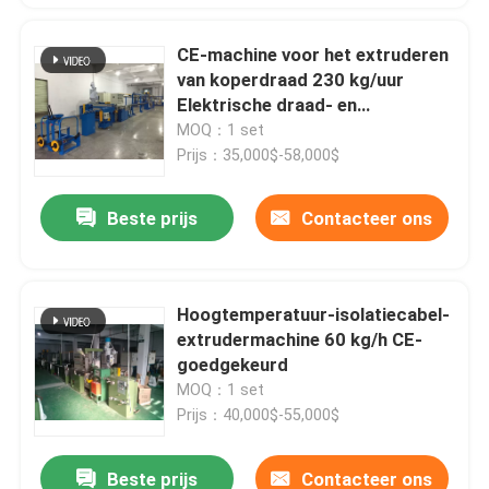
CE-machine voor het extruderen
van koperdraad 230 kg/uur
Elektrische draad- en
kabelmachine
MOQ：1 set
Prijs：35,000$-58,000$
Beste prijs
Contacteer ons
Hoogtemperatuur-isolatiecabel-
extrudermachine 60 kg/h CE-
goedgekeurd
MOQ：1 set
Prijs：40,000$-55,000$
Beste prijs
Contacteer ons