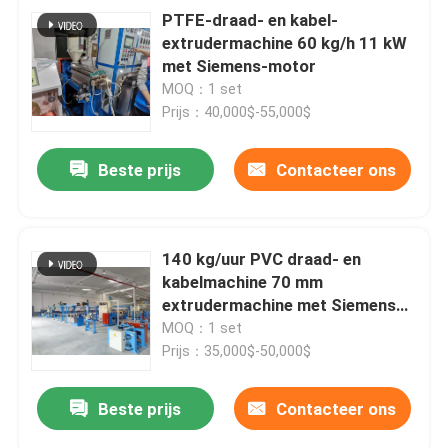
PTFE-draad- en kabel-
extrudermachine 60 kg/h 11 kW
met Siemens-motor
MOQ：1 set
Prijs：40,000$-55,000$
Beste prijs
Contacteer ons
140 kg/uur PVC draad- en
kabelmachine 70 mm
extrudermachine met Siemens
motor
MOQ：1 set
Prijs：35,000$-50,000$
Beste prijs
Contacteer ons