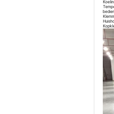
Koelin
Temper
bedie
Klemme
Huish
Kopkl