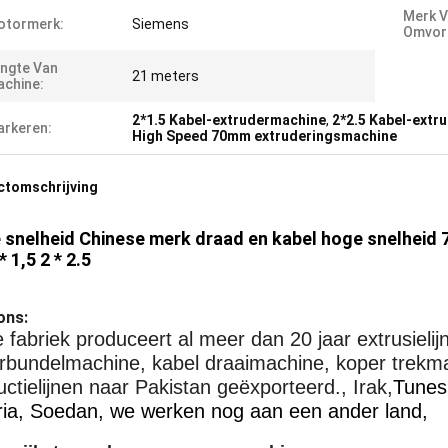
Merk V
otormerk:
Siemens
Omvor
ngte Van
21 meters
chine:
2*1.5 Kabel-extrudermachine
,
2*2.5 Kabel-extr
rkeren:
High Speed 70mm extruderingsmachine
ctomschrijving
snelheid Chinese merk draad en kabel hoge snelheid 
* 1,5 2 * 2.5
ons:
 fabriek produceert al meer dan 20 jaar extrusieli
rbundelmachine, kabel draaimachine, koper trekm
ctielijnen naar Pakistan geëxporteerd., Irak,
Tunesi
ria, Soedan, we werken nog aan een ander land,