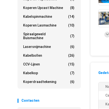
Koperen Upcast Machine
(8)
Kabelspinmachine
(14)
Koperen Lasmachine
(10)
Spiraalgeweld
(7)
Buismachine
Lasersnijmachine
(6)
Kabelbollen
(26)
CCV-Lijnen
(15)
Gedeta
Kabelkop
(7)
Koperdraadtekening
(6)
N
Ca
Contacten
Ka