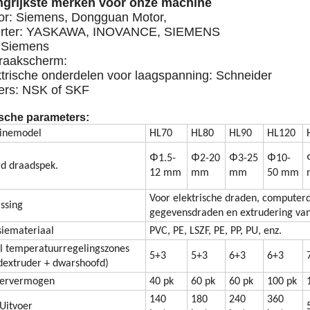
ngrijkste merken voor onze machine
or: Siemens, Dongguan Motor,
verter: YASKAWA, INOVANCE, SIEMENS
 Siemens
nraakscherm:
ktrische onderdelen voor laagspanning: Schneider
ers: NSK of SKF
sche parameters:
inemodel
HL70
HL80
HL90
HL120
Φ
Φ
Φ
Φ
1.5-
2-20
3-25
10-
d draadspek.
12 mm
mm
mm
50 mm
Voor elektrische draden, computer
ssing
gegevensdraden en extrudering va
siemateriaal
PVC, PE, LSZF, PE, PP, PU, enz.
l temperatuurregelingszones
5+3
5+3
6+3
6+3
dextruder + dwarshoofd)
oervermogen
40 pk
60 pk
60 pk
100 pk
140
180
240
360
Uitvoer