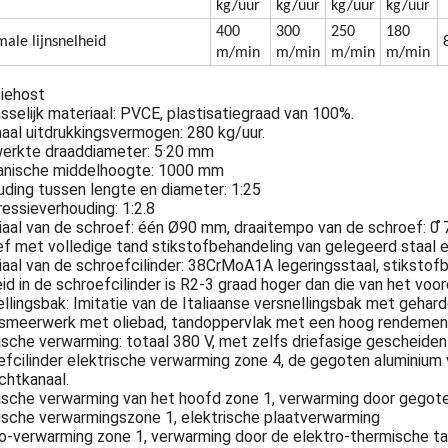
kg/uur
kg/uur
kg/uur
kg/uur
400
300
250
180
ale lijnsnelheid
m/min
m/min
m/min
m/min
siehost
selijk materiaal: PVCE, plastisatiegraad van 100%.
aal uitdrukkingsvermogen: 280 kg/uur.
erkte draaddiameter: 5·20 mm
nische middelhoogte: 1000 mm
ding tussen lengte en diameter: 1:25
essieverhouding: 1:2.8
aal van de schroef: één Ø90 mm, draaitempo van de schroef: 0 
f met volledige tand stikstofbehandeling van gelegeerd staal 
aal van de schroefcilinder: 38CrMoA1A legeringsstaal, stikstof
id in de schroefcilinder is R2-3 graad hoger dan die van het vo
llingsbak: Imitatie van de Italiaanse versnellingsbak met gehard
, smeerwerk met oliebad, tandoppervlak met een hoog rendemen
ische verwarming: totaal 380 V, met zelfs driefasige gescheiden
fcilinder elektrische verwarming zone 4, de gegoten aluminium
chtkanaal.
ische verwarming van het hoofd zone 1, verwarming door gegote
ische verwarmingszone 1, elektrische plaatverwarming
o-verwarming zone 1, verwarming door de elektro-thermische ta