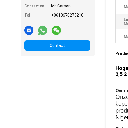
Contacten:
Mr. Carson
M
Tel.:
+8613670275210
Le
Ma
Ma
Contact
Produ
Hoge 
2,5 2 
Over 
Onze
kope
produ
Nige