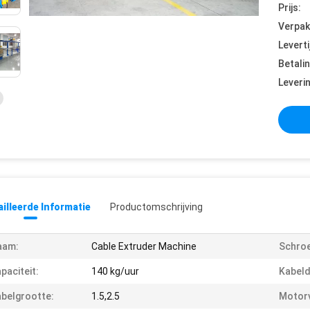
Prijs:
Verpak
Leverti
Betali
Leveri
illeerde Informatie
Productomschrijving
aam:
Cable Extruder Machine
Schroe
paciteit:
140 kg/uur
Kabeld
belgrootte:
1.5,2.5
Motor