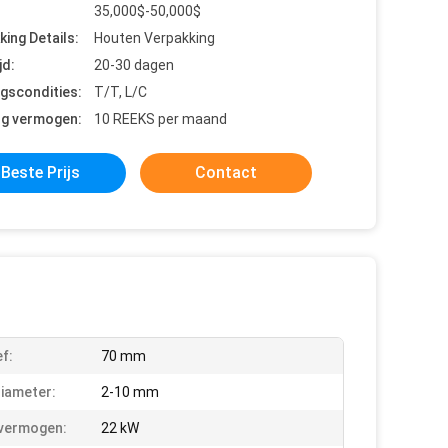
35,000$-50,000$
king Details:
Houten Verpakking
jd:
20-30 dagen
ngscondities:
T/T, L/C
ng vermogen:
10 REEKS per maand
Beste Prijs
Contact
f:
70 mm
iameter:
2-10 mm
vermogen:
22 kW