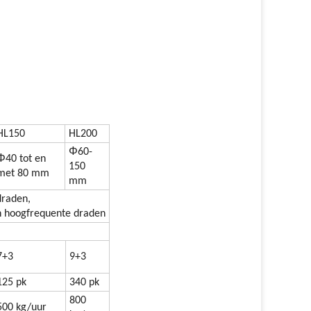
HL150
HL200
Φ
60-
Φ
40 tot en
150
met 80 mm
mm
draden,
n hoogfrequente draden
7+3
9+3
125 pk
340 pk
800
500 kg/uur