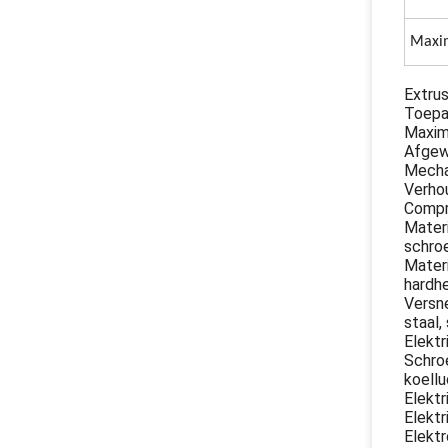
Maxim
Extru
Toepas
Maxim
Afgew
Mecha
Verhou
Compr
Materi
schroe
Materi
hardhe
Versne
staal
Elektr
Schroe
koellu
Elektr
Elektr
Elektr