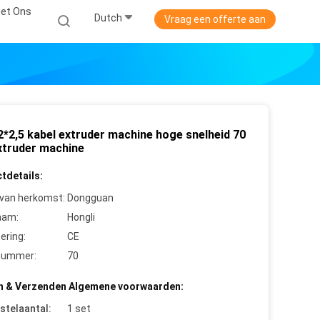
et Ons
Dutch
Vraag een offerte aan
2*2,5 kabel extruder machine hoge snelheid 70
truder machine
tdetails:
 van herkomst:
Dongguan
aam:
Hongli
cering:
CE
nummer:
70
n & Verzenden Algemene voorwaarden:
stelaantal:
1 set