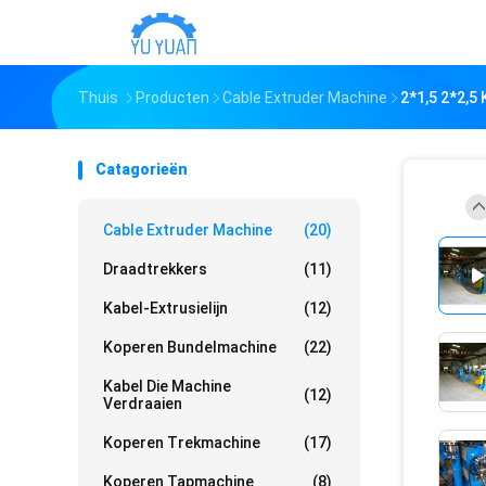
Thuis
Producten
Cable Extruder Machine
2*1,5 2*2,5
Catagorieën
Cable Extruder Machine
(20)
Draadtrekkers
(11)
Kabel-Extrusielijn
(12)
Koperen Bundelmachine
(22)
Kabel Die Machine
(12)
Verdraaien
Koperen Trekmachine
(17)
Koperen Tapmachine
(8)