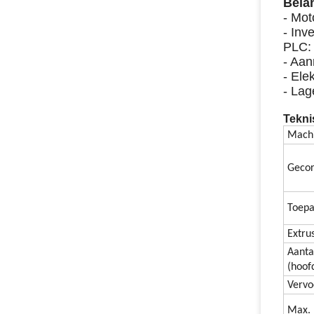
Bela
- Mot
- In
PLC:
- Aa
- Ele
- Lag
Tekni
Mach
Gecor
Toepa
Extru
Aanta
(hoof
Verv
Max. 