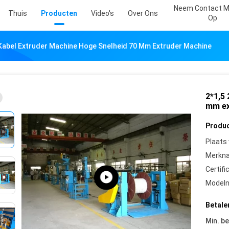
Neem Contact M
Thuis
Producten
Video's
Over Ons
Op
 Kabel Extruder Machine Hoge Snelheid 70 Mm Extruder Machine
2*1,5 
mm ex
Produc
Plaats
Merkn
Certifi
Model
Betale
Min. be