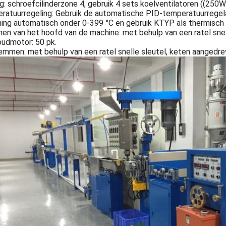
g: schroefcilinderzone 4, gebruik 4 sets koelventilatoren ((250W
atuurregeling: Gebruik de automatische PID-temperatuurregelaa
ning automatisch onder 0-399 °C en gebruik KTYP als thermisch 
n van het hoofd van de machine: met behulp van een ratel snell
oudmotor: 50 pk.
emmen: met behulp van een ratel snelle sleutel, keten aangedr