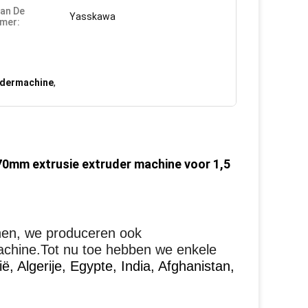
an De
Yasskawa
mer:
udermachine
,
70mm extrusie extruder machine voor 1,5
jnen, we produceren ook
achine.Tot nu toe hebben we enkele
ë, Algerije, Egypte, India, Afghanistan,