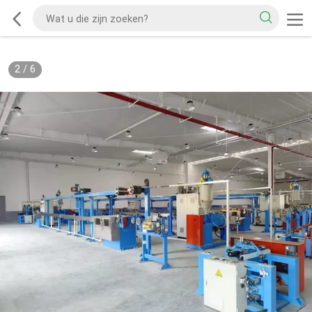
2
/
6