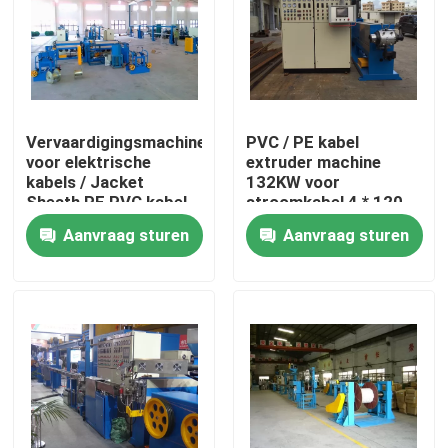
Over ons
Fabriekstocht
Vervaardigingsmachine
PVC / PE kabel
voor elektrische
extruder machine
kabels / Jacket
132KW voor
Kwaliteitscontrole
Sheath PE PVC kabel
stroomkabel 4 * 120
extruder
Aanvraag sturen
Aanvraag sturen
Neem contact met ons op
Vraag een offerte
Cable Extruder Machine
Draadtrekkers