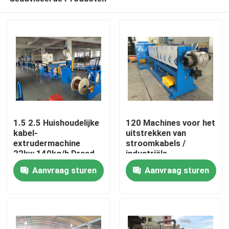
1.5 2.5 Huishoudelijke
120 Machines voor het
kabel-
uitstrekken van
extrudermachine
stroomkabels /
22kw 140kg/h Draad-
industriële
Thuis
extrudermachine
extrudermachines
Aanvraag sturen
Aanvraag sturen
Kabel 4*16 4*35
Producten
Video's