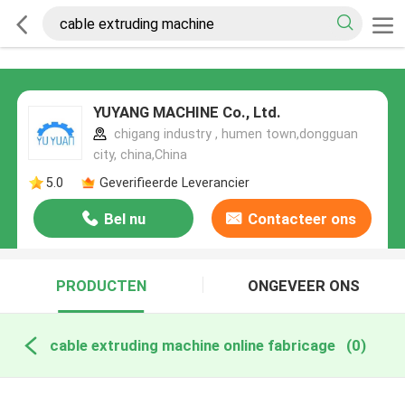
YUYANG MACHINE Co., Ltd.
chigang industry , humen town,dongguan
city, china,China
5.0
Geverifieerde Leverancier
Bel nu
Contacteer ons
PRODUCTEN
ONGEVEER ONS
cable extruding machine online fabricage
(0)