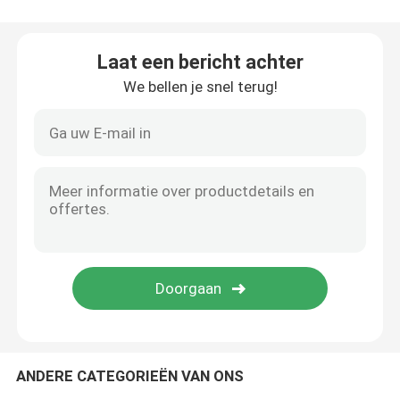
Kabel-extrusielijn
Laat een bericht achter
We bellen je snel terug!
koperen bundelmachine
Kabel die Machine verdraaien
koperen trekmachine
Koperen tapmachine
Koperen upcast machine
ANDERE CATEGORIEËN VAN ONS
kabelspinmachine