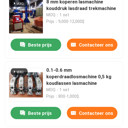
8 mm koperen lasmachine
kouddruk lasdraad trekmachine
MOQ：1 set
Over ons
Prijs：9,000-12,000$
Fabriekstocht
Beste prijs
Contacteer ons
Kwaliteitscontrole
0.1-0.6 mm
Neem contact met ons op
koperdraadlosmachine 0,5 kg
koudlassen lasmachine
Vraag een offerte
MOQ：1 set
Prijs：800-1,000$
Cable Extruder Machine
Beste prijs
Contacteer ons
Draadtrekkers