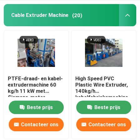
koperen lasmachine
Cable Extruder Machine
(20)
Spiraalgeweld buismachine
Lasersnijmachine
Kabelbollen
PTFE-draad- en kabel-
High Speed PVC
extrudermachine 60
Plastic Wire Extruder,
kg/h 11 kW met
140kg/h
CCV-lijnen
Siemens-motor
kabelfabrieksmachine
Beste prijs
Beste prijs
Kabelkop
Contacteer ons
Contacteer ons
Koperdraadtekening