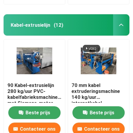
Kabel-extrusielijn
(12)
90 Kabel-extrusielijn
70 mm kabel
280 kg/uur PVC-
extruderingsmachine
kabelfabrieksmachine
140 kg/uur
met Siemens-motor
internetkabel
productielijn
Beste prijs
Beste prijs
Contacteer ons
Contacteer ons