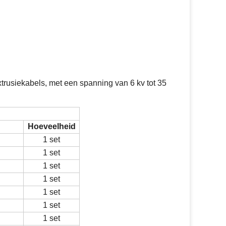
trusiekabels, met een spanning van 6 kv tot 35
Hoeveelheid
1 set
1 set
1 set
1 set
1 set
1 set
1 set