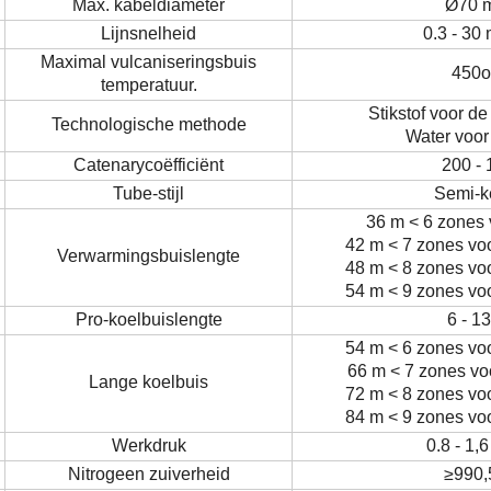
Max. kabeldiameter
Ø
70 
Lijnsnelheid
0.3 - 30
Maximal vulcaniseringsbuis
450
temperatuur.
Stikstof voor d
Technologische methode
Water voor
Catenarycoëfficiënt
200 - 
Tube-stijl
Semi-k
36 m < 6 zones
42 m < 7 zones vo
Verwarmingsbuislengte
48 m < 8 zones vo
54 m < 9 zones vo
Pro-koelbuislengte
6 - 1
54 m < 6 zones vo
66 m < 7 zones vo
Lange koelbuis
72 m < 8 zones vo
84 m < 9 zones vo
Werkdruk
0.8 - 1,
Nitrogeen zuiverheid
≥
990