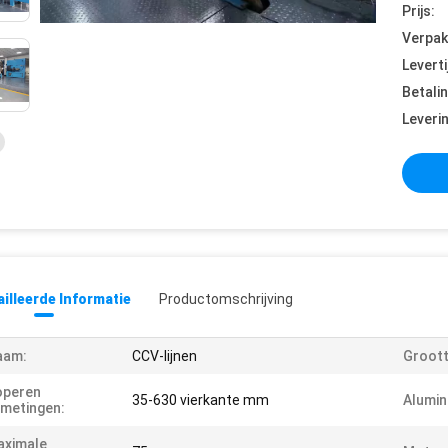
Prijs:
Verpak
Leverti
Betali
Leveri
illeerde Informatie
Productomschrijving
aam:
CCV-lijnen
Groott
operen
35-630 vierkante mm
Alumin
metingen:
aximale