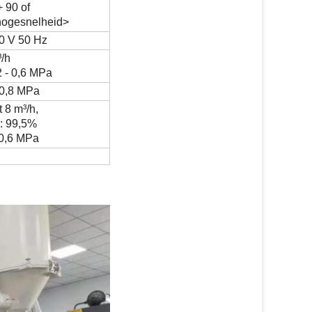
 90 of
hogesnelheid>
0 V 50 Hz
³
/h
2 - 0,6 MPa
 0,8 MPa
t 8 m
³
/h,
: 99,5%
 0,6 MPa