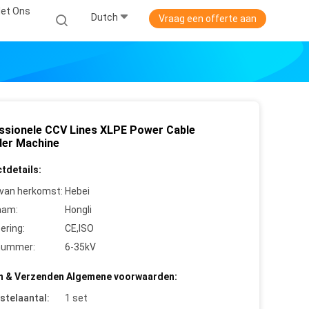
et Ons
Dutch
Vraag een offerte aan
ssionele CCV Lines XLPE Power Cable
der Machine
tdetails:
 van herkomst:
Hebei
aam:
Hongli
cering:
CE,ISO
nummer:
6-35kV
n & Verzenden Algemene voorwaarden:
stelaantal:
1 set