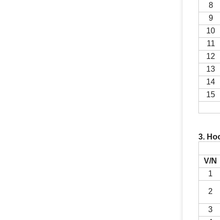
8
9
10
11
1
2
13
1
4
1
5
3. Ho
V/N
1
2
3