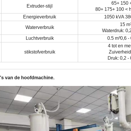
65+ 150 +
Extruder-stijl
80+ 175+ 100 < 
Energieverbruik
1050 kVA 38
15 m
Waterverbruik
Waterdruk: 0,
Luchtverbruik
0.5 m
³
0,6 -
4 tot en me
stikstofverbruik
Zuiverheid
Druk: 0,2 -
's van de hoofdmachine.