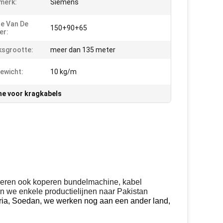
merk:
Siemens
e Van De
150+90+65
er:
ksgrootte:
meer dan 135 meter
ewicht:
10 kg/m
e voor kragkabels
uceren ook koperen bundelmachine, kabel
n we enkele productielijnen naar Pakistan
geria, Soedan, we werken nog aan een ander land,