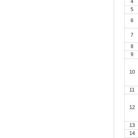
4
5
6
7
8
9
10
1
1
1
2
1
3
14