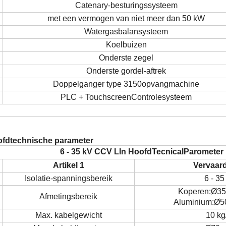
Catenary-besturingssysteem
met een vermogen van niet meer dan 50 kW
Watergasbalansysteem
Koelbuizen
Onderste zegel
Onderste gordel-aftrek
Doppelganger type 315
0
opvangmachine
PLC + Touchscreen
Controle
systeem
ofdtechnische parameter
6 - 35 kV CCV
L
In
Hoofd
T
ecnical
P
arometer
Artikel 1
Vervaar
Isolatie-spanningsbereik
6 - 35
Koperen:
Ø
35
Afmetingsbereik
Aluminium:
Ø
5
Max. kabelgewicht
10 kg