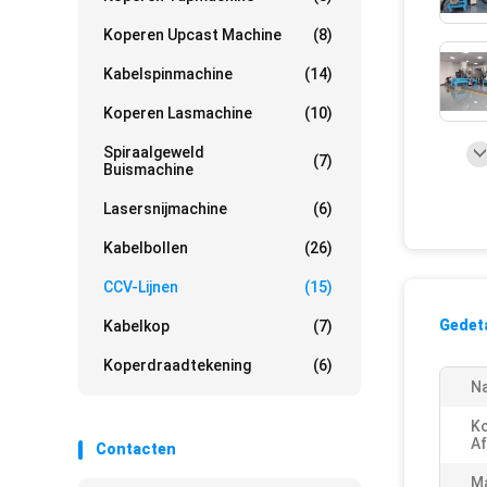
Koperen Upcast Machine
(8)
Kabelspinmachine
(14)
Koperen Lasmachine
(10)
Spiraalgeweld
(7)
Buismachine
Lasersnijmachine
(6)
Kabelbollen
(26)
CCV-Lijnen
(15)
Gedeta
Kabelkop
(7)
Koperdraadtekening
(6)
N
K
Af
Contacten
M