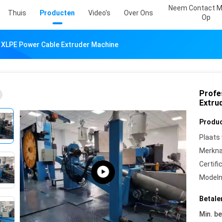
Neem Contact M
Thuis
Producten
Video's
Over Ons
Op
 XLPE Power Cable Extruder Machine
Profe
Extru
Produc
Plaats
Merkn
Certifi
Model
Betale
Min. be