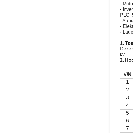
- Mot
- Inv
PLC: 
- Aan
- Ele
- Lag
1. To
Deze C
kv.
2. Ho
V/N
1
2
3
4
5
6
7