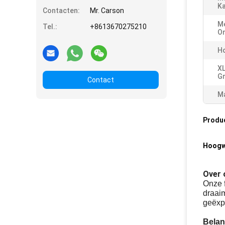
Ka
Contacten:
Mr. Carson
Me
Tel.:
+8613670275210
O
H
XL
Gr
Contact
Ma
Produ
Hoogwa
Over 
Onze f
draai
geëxpo
Belan