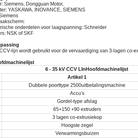
or: Siemens, Dongguan Motor,
erter: YASKAWA, INOVANCE, SIEMENS
Siemens
raakscherm:
ktrische onderdelen voor laagspanning: Schneider
ers: NSK of SKF
epassing
CV-lijn wordt gebruikt voor de vervaardiging van 3-lagen co-ex
ofdmachinelijst
6 - 35 kV CCV
L
In
Hoofdmachinelijst
Artikel 1
Dubbele poorttype 2500
uitbetalingsmachine
Accu's
Gordel-type afslag
65+150 +90 extruders
3 lagen co-extrusiekop
Hoogste zegel
Verwarmingsbuizen