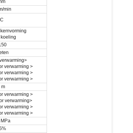
mm
 m/min
oC
e kernvorming
 koeling
150
eten
 verwarming>
or verwarming >
or verwarming >
or verwarming >
3 m
or verwarming >
or verwarming>
or verwarming >
or verwarming >
6 MPa
,5%