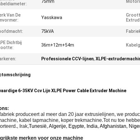
75mm
Motor
beldiameter:
rk Van De
Groott
Yasskawa
mvormer:
Extrud
oofdmacht:
75kVA
Fabrie
PE Dichtbij
36m+12m+54m
Kabelg
ootte:
rkeren:
Professionele CCV-lijnen
,
XLPE-extrudermachin
ctomschrijving
ardige 6-35KV Ccv Lijn XLPE Power Cable Extruder Machine
ons:
abriek produceert al meer dan 20 jaar extrusielijnen, we prod
machine, kabel tapmachine, koper trekmachine.Tot nu toe hebbe
rteerd., Irak,
Tunesië, Algerije, Egypte, India, Afghanistan, Ni
grijkste merken voor onze machine