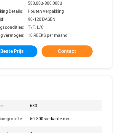
580,00$-800,000$
king Details:
Houten Verpakking
jd:
90-120 DAGEN
ngscondities:
T/T, L/C
ng vermogen:
10 REEKS per maand
Beste Prijs
Contact
e:
630
iumgrootte:
50-800 vierkante mm