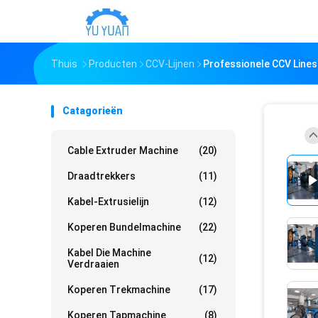
Thuis
Producten
CCV-Lijnen
Professionele CCV Lines
Catagorieën
Cable Extruder Machine
(20)
Draadtrekkers
(11)
Kabel-Extrusielijn
(12)
Koperen Bundelmachine
(22)
Kabel Die Machine
(12)
Verdraaien
Koperen Trekmachine
(17)
Koperen Tapmachine
(8)