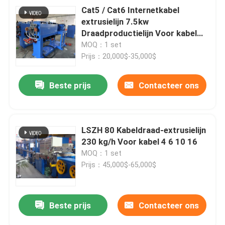
Cat5 / Cat6 Internetkabel
extrusielijn 7.5kw
Draadproductielijn Voor kabel
0.5 0.75
MOQ：1 set
Prijs：20,000$-35,000$
Beste prijs
Contacteer ons
LSZH 80 Kabeldraad-extrusielijn
230 kg/h Voor kabel 4 6 10 16
MOQ：1 set
Prijs：45,000$-65,000$
Beste prijs
Contacteer ons