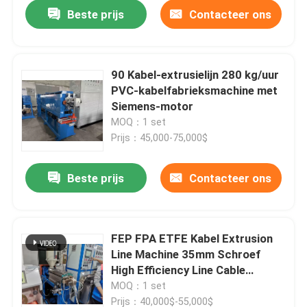
Beste prijs
Contacteer ons
90 Kabel-extrusielijn 280 kg/uur
PVC-kabelfabrieksmachine met
Siemens-motor
MOQ：1 set
Prijs：45,000-75,000$
Beste prijs
Contacteer ons
Thuis
FEP FPA ETFE Kabel Extrusion
Line Machine 35mm Schroef
Producten
High Efficiency Line Cable
Extruder
MOQ：1 set
Video's
Prijs：40,000$-55,000$