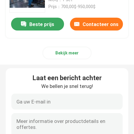
Prijs：700,00$-950,000$
Kabel-extrusielijn
Beste prijs
Contacteer ons
koperen bundelmachine
Bekijk meer
Kabel die Machine verdraaien
koperen trekmachine
Laat een bericht achter
We bellen je snel terug!
Koperen tapmachine
Koperen upcast machine
kabelspinmachine