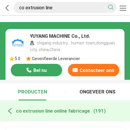
YUYANG MACHINE Co., Ltd.
chigang industry , humen town,dongguan
city, china,China
5.0
Geverifieerde Leverancier
Bel nu
Contacteer ons
PRODUCTEN
ONGEVEER ONS
co extrusion line online fabricage
(191)