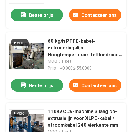
Beste prijs
Contacteer ons
Over ons
Fabriekstocht
60 kg/h PTFE-kabel-
extruderingslijn
Kwaliteitscontrole
Hoogtemperatuur Telflondraad
35 mm Extruder
MOQ：1 set
Prijs：40,000$-55,000$
Neem contact met ons op
Beste prijs
Contacteer ons
Vraag een offerte
Cable Extruder Machine
110Kv CCV-machine 3 laag co-
extrusielijn voor XLPE-kabel /
stroomkabel 240 vierkante mm
Draadtrekkers
MOQ：1 set