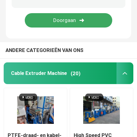
koperen lasmachine
Spiraalgeweld buismachine
ANDERE CATEGORIEËN VAN ONS
Lasersnijmachine
Kabelbollen
Cable Extruder Machine
(20)
CCV-lijnen
Kabelkop
Koperdraadtekening
PTFE-draad- en kabel-
High Speed PVC