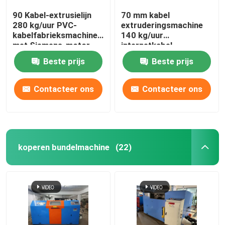
90 Kabel-extrusielijn
70 mm kabel
280 kg/uur PVC-
extruderingsmachine
kabelfabrieksmachine
140 kg/uur
met Siemens-motor
internetkabel
productielijn
Beste prijs
Beste prijs
Contacteer ons
Contacteer ons
koperen bundelmachine
(22)