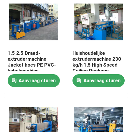
1.5 2.5 Draad-
Huishoudelijke
extrudermachine
extrudermachine 230
Jacket hoes PE PVC-
kg/h 1,5 High Speed
kabelmachine
Coiling Package
Machinery
Aanvraag sturen
Aanvraag sturen
Thuis
Producten
Video's