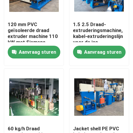
Over ons
120 mm PVC
1.5 2.5 Draad-
geïsoleerde draad
extruderingsmachine,
Fabriekstocht
extruder machine 110
kabel-extruderingslijn
kW met Siemens
voor de jas
motor
Aanvraag sturen
Aanvraag sturen
Kwaliteitscontrole
Neem contact met ons op
Vraag een offerte
Cable Extruder Machine
60 kg/h Draad
Jacket shell PE PVC
Draadtrekkers