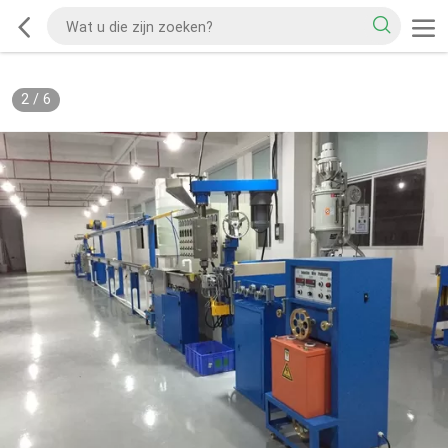
2
/
6