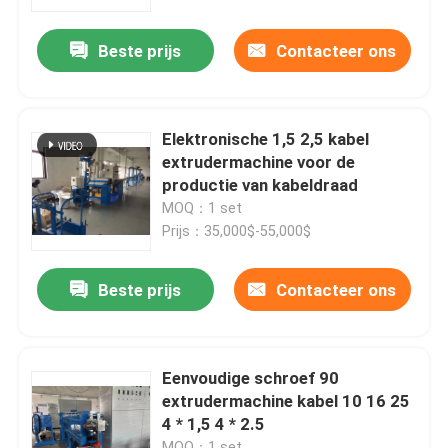
Beste prijs
Contacteer ons
Over ons
Fabriekstocht
Elektronische 1,5 2,5 kabel
extrudermachine voor de
Kwaliteitscontrole
productie van kabeldraad
MOQ：1 set
Prijs：35,000$-55,000$
Neem contact met ons op
Beste prijs
Contacteer ons
Vraag een offerte
Cable Extruder Machine
Eenvoudige schroef 90
extrudermachine kabel 10 16 25
4 * 1,5 4 * 2.5
Draadtrekkers
MOQ：1 set