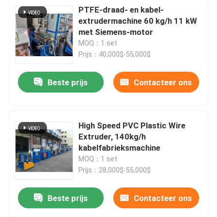
PTFE-draad- en kabel-
extrudermachine 60 kg/h 11 kW
met Siemens-motor
MOQ：1 set
Prijs：40,000$-55,000$
Beste prijs
Contacteer ons
High Speed PVC Plastic Wire
Extruder, 140kg/h
kabelfabrieksmachine
MOQ：1 set
Prijs：28,000$-55,000$
Beste prijs
Contacteer ons