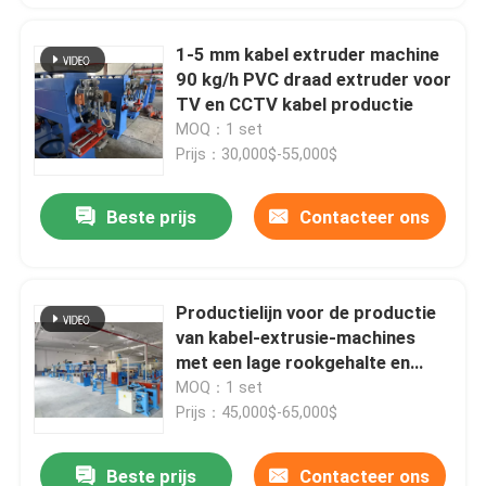
1-5 mm kabel extruder machine
90 kg/h PVC draad extruder voor
TV en CCTV kabel productie
MOQ：1 set
Prijs：30,000$-55,000$
Beste prijs
Contacteer ons
Productielijn voor de productie
van kabel-extrusie-machines
met een lage rookgehalte en
geen halogeen 80
MOQ：1 set
Prijs：45,000$-65,000$
Beste prijs
Contacteer ons