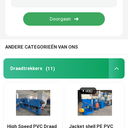
koperen lasmachine
Spiraalgeweld buismachine
ANDERE CATEGORIEËN VAN ONS
Lasersnijmachine
Kabelbollen
Draadtrekkers
(11)
CCV-lijnen
Kabelkop
Koperdraadtekening
High Speed PVC Draad
Jacket shell PE PVC