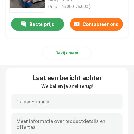
Prijs：45,000-75,000$
Kabel-extrusielijn
Beste prijs
Contacteer ons
koperen bundelmachine
Bekijk meer
Kabel die Machine verdraaien
koperen trekmachine
Laat een bericht achter
We bellen je snel terug!
Koperen tapmachine
Koperen upcast machine
kabelspinmachine