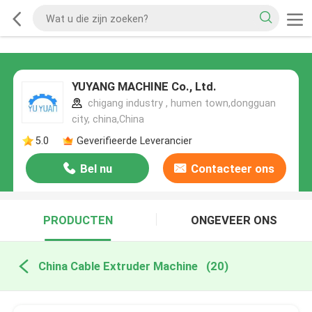
YUYANG MACHINE Co., Ltd.
chigang industry , humen town,dongguan
city, china,China
5.0
Geverifieerde Leverancier
Bel nu
Contacteer ons
PRODUCTEN
ONGEVEER ONS
China Cable Extruder Machine
(20)