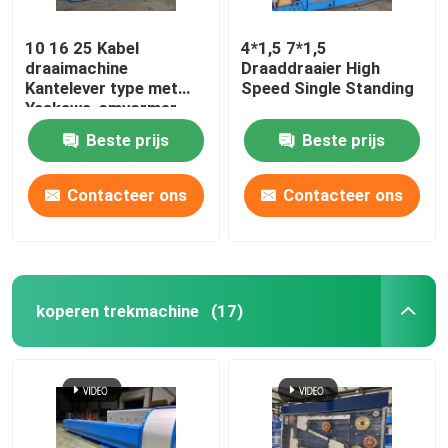
10 16 25 Kabel
4*1,5 7*1,5
draaimachine
Draaddraaier High
Kantelever type met
Speed Single Standing
Yaskawa-omvormer
Beste prijs
Beste prijs
Contacteer ons
Contacteer ons
koperen trekmachine
(17)