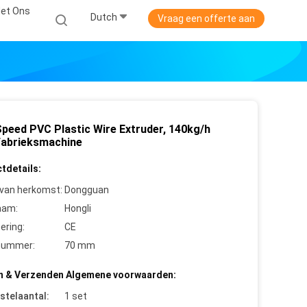
et Ons
Dutch
Vraag een offerte aan
Speed PVC Plastic Wire Extruder, 140kg/h
fabrieksmachine
tdetails:
 van herkomst:
Dongguan
aam:
Hongli
cering:
CE
nummer:
70 mm
n & Verzenden Algemene voorwaarden:
stelaantal:
1 set