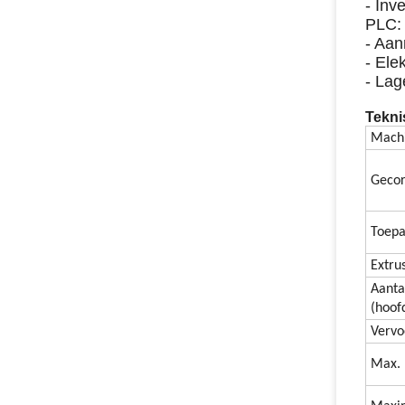
- In
PLC:
- Aa
- Ele
- Lag
Tekni
Mach
Gecor
Toepa
Extru
Aanta
(hoof
Verv
Max. 