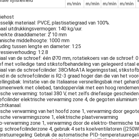
ale lijnsnelheid
m/min
m/min
m/min
m/min
siehost
selijk materiaal: PVCE, plastisatiegraad van 100%.
aal uitdrukkingsvermogen: 140 kg/uur.
erkte draaddiameter: 2 ̊10 mm
nische middelhoogte: 1000 mm
ding tussen lengte en diameter: 1:25
essieverhouding: 1:2.8
aal van de schroef: één Ø70 mm, rotatiekoers van de schroef: 0
f met volledige tand stikstofbehandeling van gelegeerd staal 
aal van de schroefcilinder: 38CrMoA1A legeringsstaal, stikstof
id in de schroefcilinder is R2-3 graad hoger dan die van het vo
llingsbak: Imitatie van de Italiaanse versnellingsbak met gehard
, smeerwerk met oliebad, tandoppervlak met een hoog rendemen
ische verwarming: totaal 380 V, met zelfs driefasige gescheiden
fcilinder elektrische verwarming zone 4, de gegoten aluminium
chtkanaal.
ische verwarming van het hoofd zone 1, verwarming door gegote
ische verwarmingszone 1, elektrische plaatverwarming
o-verwarming zone 1, verwarming door de elektro-thermische ta
g: schroefcilinderzone 4, gebruik 4 sets koelventilatoren ((250W
atuurregeling: Gebruik de automatische PID-temperatuurregelaa