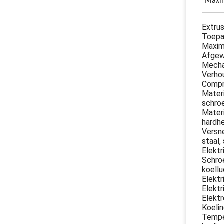
Maxim
Extru
Toepas
Maxim
Afgew
Mecha
Verhou
Compr
Materi
schroe
Materi
hardhe
Versne
staal
Elektr
Schroe
koellu
Elektr
Elektr
Elektr
Koelin
Temper