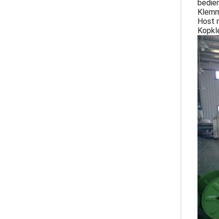
bedie
Klemme
Host 
Kopkl