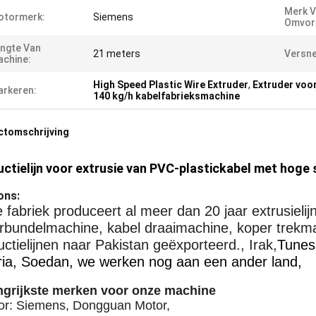
Merk V
otormerk:
Siemens
Omvor
ngte Van
21 meters
Versne
chine:
High Speed Plastic Wire Extruder
,
Extruder voo
rkeren:
140 kg/h kabelfabrieksmachine
ctomschrijving
ctielijn voor extrusie van PVC-plastickabel met hoge 
ons:
 fabriek produceert al meer dan 20 jaar extrusieli
rbundelmachine, kabel draaimachine, koper trekm
ctielijnen naar Pakistan geëxporteerd., Irak,
Tunesi
ria, Soedan, we werken nog aan een ander land,
ngrijkste merken voor onze machine
or: Siemens, Dongguan Motor,