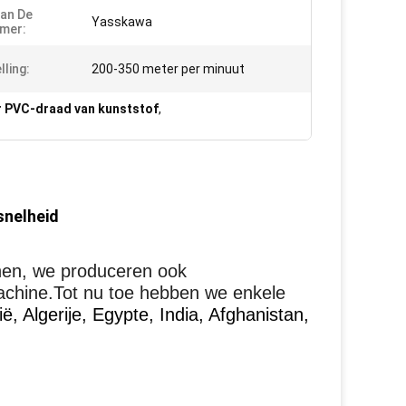
an De
Yasskawa
mer:
lling:
200-350 meter per minuut
r PVC-draad van kunststof
,
snelheid
jnen, we produceren ook
achine.Tot nu toe hebben we enkele
ë, Algerije, Egypte, India, Afghanistan,