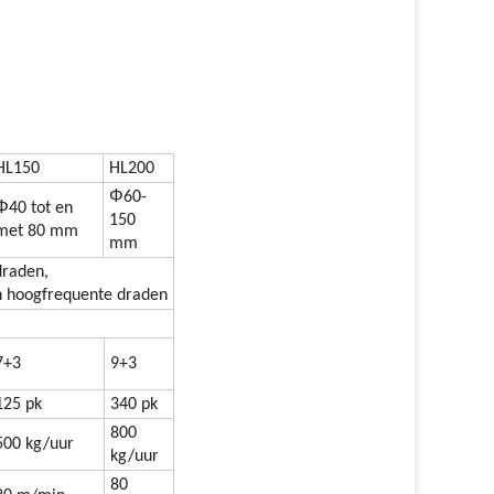
HL150
HL200
Φ
60-
Φ
40 tot en
150
met 80 mm
mm
draden,
n hoogfrequente draden
7+3
9+3
125 pk
340 pk
800
500 kg/uur
kg/uur
80