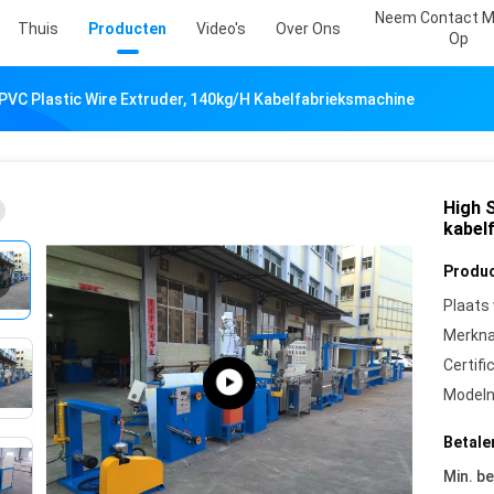
Neem Contact M
Thuis
Producten
Video's
Over Ons
Op
PVC Plastic Wire Extruder, 140kg/h Kabelfabrieksmachine
High 
kabel
Produc
Plaats
Merkn
Certifi
Model
Betale
Min. be