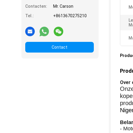
Contacten:
Mr. Carson
M
Tel.:
+8613670275210
Le
Ma
Ma
Contact
Produ
Produ
Over 
Onze
kope
produ
Nige
Bela
- Mot