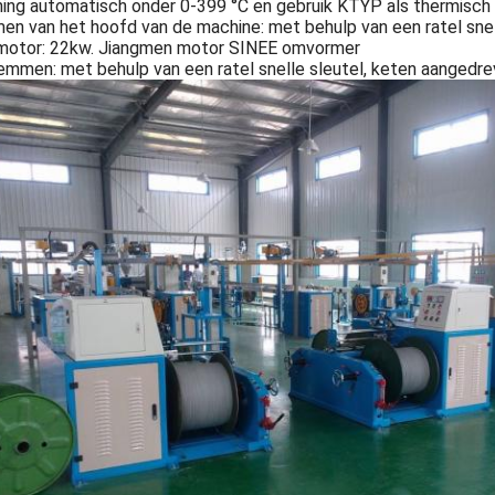
ning automatisch onder 0-399 °C en gebruik KTYP als thermisch 
n van het hoofd van de machine: met behulp van een ratel snell
motor: 22kw. Jiangmen motor SINEE omvormer
emmen: met behulp van een ratel snelle sleutel, keten aangedr