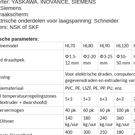
verter: YASKAWA, INOVANCE, SIEMENS
 Siemens
nraakscherm:
ktrische onderdelen voor laagspanning: Schneider
ers: NSK of SKF
sche parameters:
inemodel
HL70
HL80
HL90
HL120
Φ
Φ
Φ
Φ
1.5-
2-20
3-25
10-
d draadspek.
12 mm
mm
mm
50 mm
Voor elektrische draden, computer
ssing
gegevensdraden en extrudering va
siemateriaal
PVC, PE, LSZF, PE, PP, PU, enz.
l temperatuurregelingszones
5+3
5+3
6+3
6+3
dextruder + dwarshoofd)
oervermogen
40 pk
60 pk
60 pk
100 pk
140
180
240
360
Uitvoer
kg/uur
kg/uur
kg/uur
kg/uur
400
300
250
180