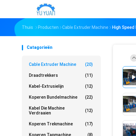
Thuis
Producten
Cable Extruder Machine
High Speed 
Catagorieën
Cable Extruder Machine
(20)
Draadtrekkers
(11)
Kabel-Extrusielijn
(12)
Koperen Bundelmachine
(22)
Kabel Die Machine
(12)
Verdraaien
Koperen Trekmachine
(17)
Koperen Tapmachine
(8)