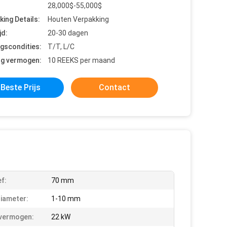
28,000$-55,000$
king Details:
Houten Verpakking
jd:
20-30 dagen
ngscondities:
T/T, L/C
ng vermogen:
10 REEKS per maand
Beste Prijs
Contact
f:
70 mm
iameter:
1-10 mm
vermogen:
22 kW