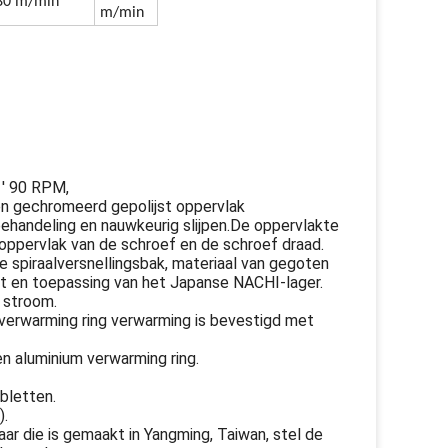
80 m/min
m/min
 ′ 90 RPM,
en gechromeerd gepolijst oppervlak
behandeling en nauwkeurig slijpen.De oppervlakte
oroppervlak van de schroef en de schroef draad.
e spiraalversnellingsbak, materiaal van gegoten
t en toepassing van het Japanse NACHI-lager.
 stroom.
 verwarming ring verwarming is bevestigd met
n aluminium verwarming ring.
bletten.
).
r die is gemaakt in Yangming, Taiwan, stel de