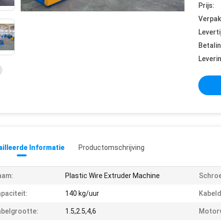
Prijs:
Verpak
Leverti
Betali
Leveri
illeerde Informatie
Productomschrijving
aam:
Plastic Wire Extruder Machine
Schroe
paciteit:
140 kg/uur
Kabeld
belgrootte:
1.5,2.5,4,6
Motor