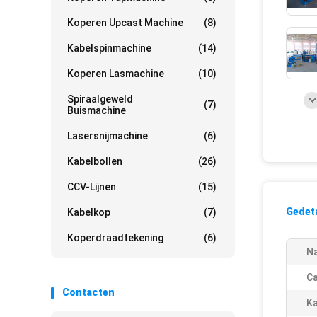
Koperen Upcast Machine
(8)
Kabelspinmachine
(14)
Koperen Lasmachine
(10)
Spiraalgeweld
(7)
Buismachine
Lasersnijmachine
(6)
Kabelbollen
(26)
CCV-Lijnen
(15)
Gedeta
Kabelkop
(7)
Koperdraadtekening
(6)
N
Ca
Contacten
Ka