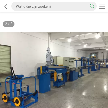
2
/
2