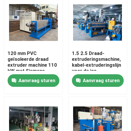
Over ons
Fabriekstocht
120 mm PVC
1.5 2.5 Draad-
Kwaliteitscontrole
geïsoleerde draad
extruderingsmachine,
extruder machine 110
kabel-extruderingslijn
kW met Siemens
voor de jas
Neem contact met ons op
motor
Aanvraag sturen
Aanvraag sturen
Vraag een offerte
Cable Extruder Machine
Draadtrekkers