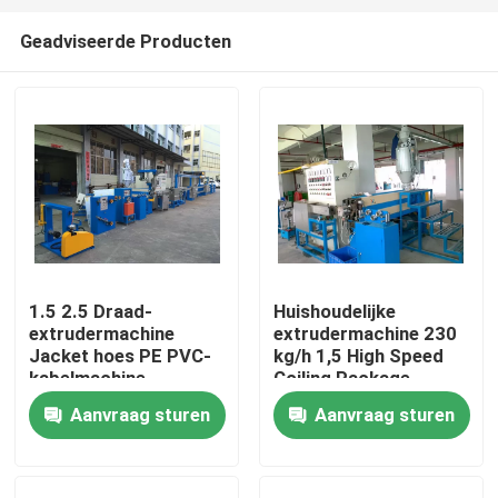
Geadviseerde Producten
1.5 2.5 Draad-
Huishoudelijke
extrudermachine
extrudermachine 230
Thuis
Jacket hoes PE PVC-
kg/h 1,5 High Speed
kabelmachine
Coiling Package
Machinery
Aanvraag sturen
Aanvraag sturen
Producten
Video's