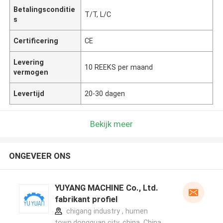
Betalingsconditie
T/T, L/C
s
Certificering
CE
Levering
10 REEKS per maand
vermogen
Levertijd
20-30 dagen
Bekijk meer
ONGEVEER ONS
YUYANG MACHINE Co., Ltd.
fabrikant profiel
chigang industry , humen
town,dongguan city, china ,China