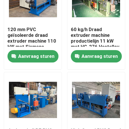
Over ons
120 mm PVC
60 kg/h Draad
Fabriekstocht
geïsoleerde draad
extruder machine
extruder machine 110
productielijn 11 kW
kW met Siemens
met HC-276 Hastelloy
motor
legering staal vat
Kwaliteitscontrole
Aanvraag sturen
Aanvraag sturen
Neem contact met ons op
Vraag een offerte
Cable Extruder Machine
Draadtrekkers