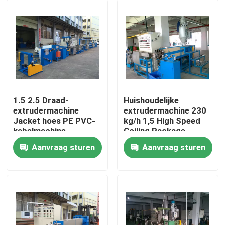
1.5 2.5 Draad-
Huishoudelijke
extrudermachine
extrudermachine 230
Jacket hoes PE PVC-
kg/h 1,5 High Speed
kabelmachine
Coiling Package
Machinery
Aanvraag sturen
Aanvraag sturen
Thuis
Producten
Video's