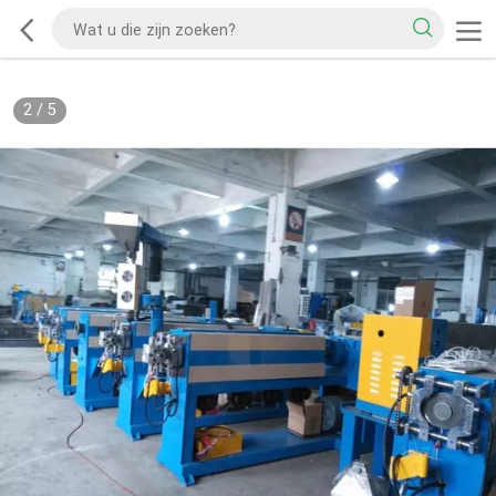
2
/
5