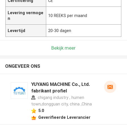
Certificering
CE
Levering vermoge
10 REEKS per maand
n
Levertijd
20-30 dagen
Bekijk meer
ONGEVEER ONS
YUYANG MACHINE Co., Ltd.
fabrikant profiel
chigang industry , humen
town,dongguan city, china ,China
5.0
Geverifieerde Leverancier