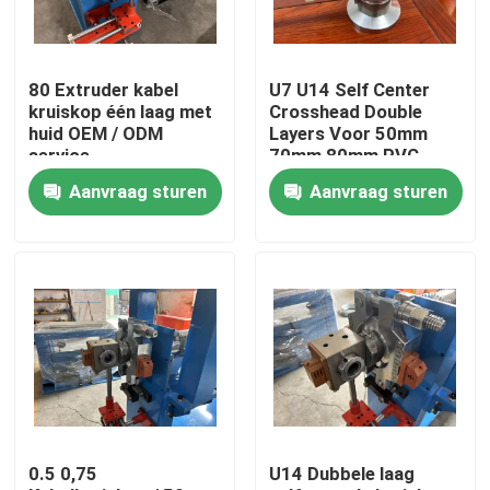
Over ons
80 Extruder kabel
U7 U14 Self Center
kruiskop één laag met
Crosshead Double
Fabriekstocht
huid OEM / ODM
Layers Voor 50mm
service
70mm 80mm PVC
Cable Extruder Line
Aanvraag sturen
Aanvraag sturen
Kwaliteitscontrole
Neem contact met ons op
Vraag een offerte
Cable Extruder Machine
0.5 0,75
U14 Dubbele laag
Draadtrekkers