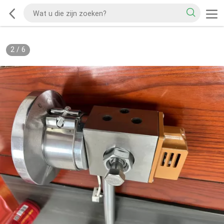
2
/
6