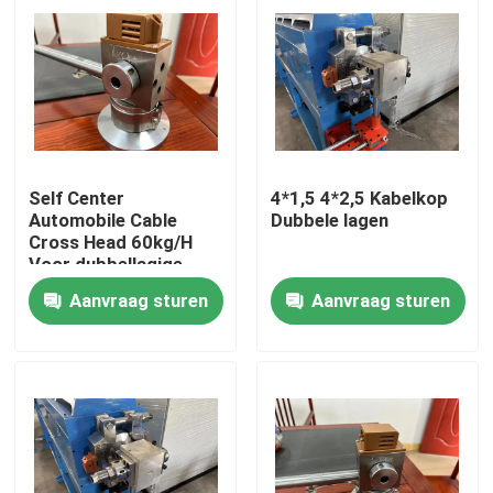
Self Center
4*1,5 4*2,5 Kabelkop
Automobile Cable
Dubbele lagen
Cross Head 60kg/H
Voor dubbellagige
PVC-kabel extruderlijn
Aanvraag sturen
Aanvraag sturen
Thuis
Producten
Video's