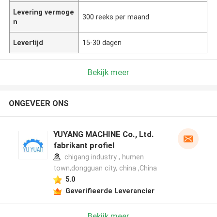
Levering vermoge
300 reeks per maand
n
Levertijd
15-30 dagen
Bekijk meer
ONGEVEER ONS
YUYANG MACHINE Co., Ltd.
fabrikant profiel
chigang industry , humen
town,dongguan city, china ,China
5.0
Geverifieerde Leverancier
Bekijk meer