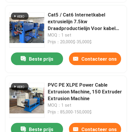
Cat5 / Cat6 Internetkabel
extrusielijn 7.5kw
Draadproductielijn Voor kabel
0.5 0.75
MOQ：1 set
Prijs：20,000$-35,000$
Beste prijs
Contacteer ons
PVC PE XLPE Power Cable
Extrusion Machine, 150 Extruder
Extrusion Machine
MOQ：1 set
Prijs：85,000-150,000$
Beste prijs
Contacteer ons