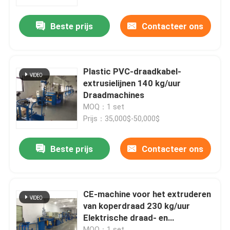
Beste prijs
Contacteer ons
Over ons
Fabriekstocht
Plastic PVC-draadkabel-
extrusielijnen 140 kg/uur
Kwaliteitscontrole
Draadmachines
MOQ：1 set
Prijs：35,000$-50,000$
Neem contact met ons op
Beste prijs
Contacteer ons
Vraag een offerte
Cable Extruder Machine
CE-machine voor het extruderen
van koperdraad 230 kg/uur
Elektrische draad- en
Draadtrekkers
kabelmachine
MOQ：1 set