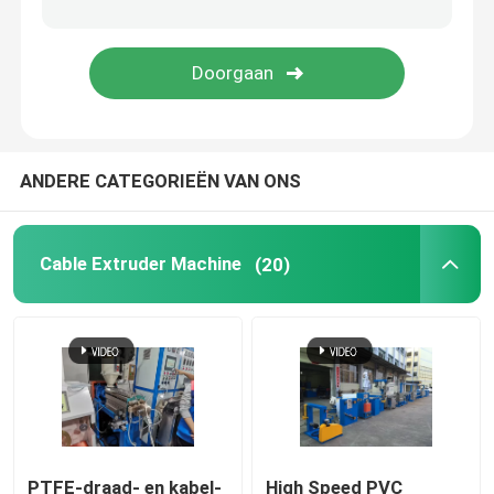
koperen lasmachine
Spiraalgeweld buismachine
ANDERE CATEGORIEËN VAN ONS
Lasersnijmachine
Kabelbollen
Cable Extruder Machine
(20)
CCV-lijnen
Kabelkop
Koperdraadtekening
PTFE-draad- en kabel-
High Speed PVC