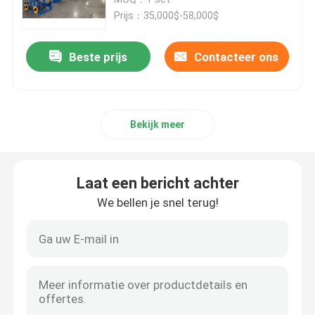
Prijs：35,000$-58,000$
Kabel-extrusielijn
Beste prijs
Contacteer ons
koperen bundelmachine
Bekijk meer
Kabel die Machine verdraaien
koperen trekmachine
Laat een bericht achter
We bellen je snel terug!
Koperen tapmachine
Koperen upcast machine
kabelspinmachine