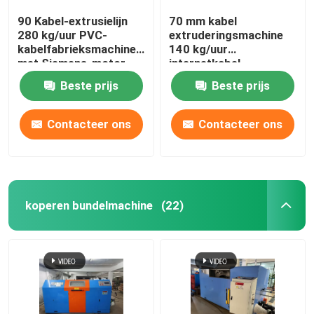
90 Kabel-extrusielijn
70 mm kabel
280 kg/uur PVC-
extruderingsmachine
kabelfabrieksmachine
140 kg/uur
met Siemens-motor
internetkabel
productielijn
Beste prijs
Beste prijs
Contacteer ons
Contacteer ons
koperen bundelmachine
(22)