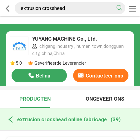
YUYANG MACHINE Co., Ltd.
chigang industry , humen town,dongguan
city, china,China
5.0
Geverifieerde Leverancier
Bel nu
Contacteer ons
PRODUCTEN
ONGEVEER ONS
extrusion crosshead online fabricage
(39)