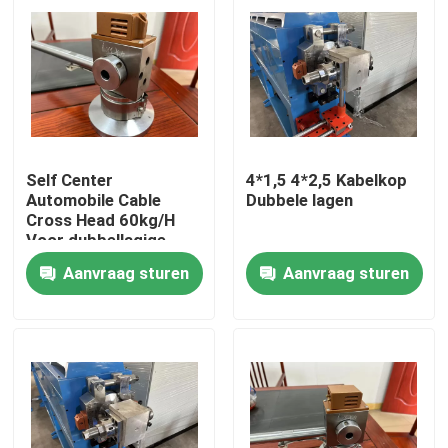
Self Center
4*1,5 4*2,5 Kabelkop
Automobile Cable
Dubbele lagen
Cross Head 60kg/H
Voor dubbellagige
PVC-kabel extruderlijn
Aanvraag sturen
Aanvraag sturen
Thuis
Producten
Video's