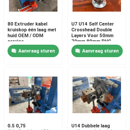
Over ons
80 Extruder kabel
U7 U14 Self Center
kruiskop één laag met
Crosshead Double
Fabriekstocht
huid OEM / ODM
Layers Voor 50mm
service
70mm 80mm PVC
Cable Extruder Line
Aanvraag sturen
Aanvraag sturen
Kwaliteitscontrole
Neem contact met ons op
Vraag een offerte
Cable Extruder Machine
0.5 0,75
U14 Dubbele laag
Draadtrekkers