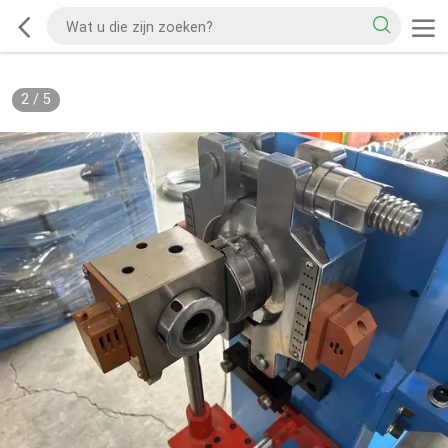
2
/
5