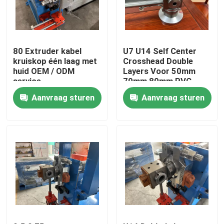
Over ons
80 Extruder kabel
U7 U14 Self Center
Fabriekstocht
kruiskop één laag met
Crosshead Double
huid OEM / ODM
Layers Voor 50mm
service
70mm 80mm PVC
Cable Extruder Line
Kwaliteitscontrole
Aanvraag sturen
Aanvraag sturen
Neem contact met ons op
Vraag een offerte
Cable Extruder Machine
Draadtrekkers