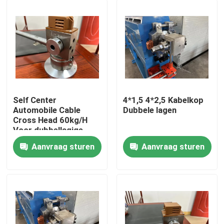
Self Center
4*1,5 4*2,5 Kabelkop
Automobile Cable
Dubbele lagen
Cross Head 60kg/H
Voor dubbellagige
PVC-kabel extruderlijn
Aanvraag sturen
Aanvraag sturen
Thuis
Producten
Video's