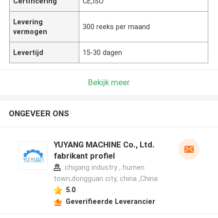
Certificering
CE,ISO
Levering
300 reeks per maand
vermogen
Levertijd
15-30 dagen
Bekijk meer
ONGEVEER ONS
YUYANG MACHINE Co., Ltd.
fabrikant profiel
chigang industry , humen
town,dongguan city, china ,China
5.0
Geverifieerde Leverancier