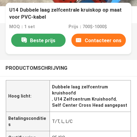
U14 Dubbele laag zelfcentrale kruiskop op maat
voor PVC-kabel
MOQ：1 set
Prijs：700$-1000$
Beste prijs
Contacteer ons
PRODUCTOMSCHRIJVING
Dubbele laag zelfcentrum
kruishoofd
Hoog licht:
,
U14 Zelfcentrum Kruishoofd
,
Self Center Cross Head aangepast
Betalingsconditie
T/T, L, L/C
s