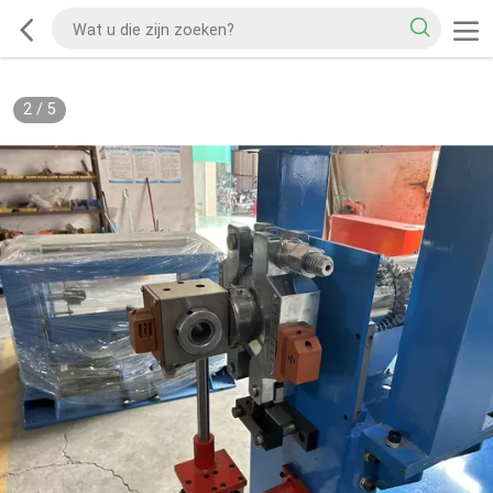
2
/
5