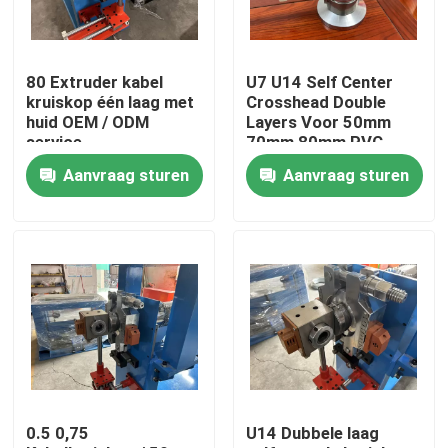
Over ons
80 Extruder kabel
U7 U14 Self Center
kruiskop één laag met
Crosshead Double
Fabriekstocht
huid OEM / ODM
Layers Voor 50mm
service
70mm 80mm PVC
Cable Extruder Line
Aanvraag sturen
Aanvraag sturen
Kwaliteitscontrole
Neem contact met ons op
Vraag een offerte
Cable Extruder Machine
0.5 0,75
U14 Dubbele laag
Draadtrekkers