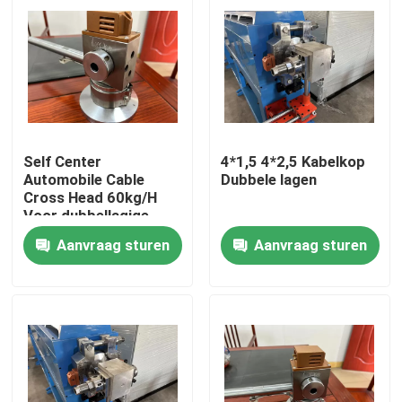
Self Center
4*1,5 4*2,5 Kabelkop
Automobile Cable
Dubbele lagen
Cross Head 60kg/H
Voor dubbellagige
PVC-kabel extruderlijn
Aanvraag sturen
Aanvraag sturen
Thuis
Producten
Video's