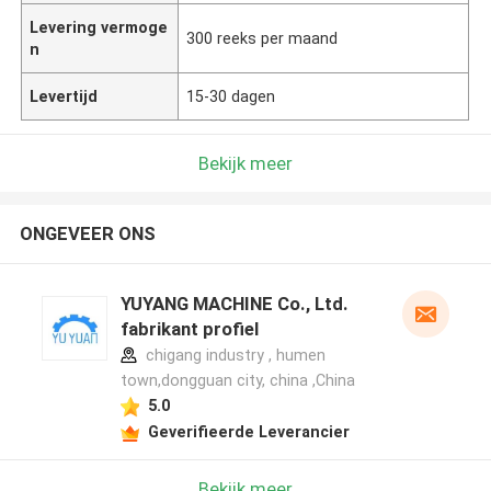
Levering vermoge
300 reeks per maand
n
Levertijd
15-30 dagen
Bekijk meer
ONGEVEER ONS
YUYANG MACHINE Co., Ltd.
fabrikant profiel
chigang industry , humen
town,dongguan city, china ,China
5.0
Geverifieerde Leverancier
Bekijk meer