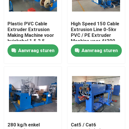
Over ons
Plastic PVC Cable
High Speed 150 Cable
Extruder Extrusion
Extrusion Line 0-5kv
Fabriekstocht
Making Machine voor
PVC / PE Extruder
huiskabel 1.5 2.5
Machine voor 4*300
Aanvraag sturen
Aanvraag sturen
Kwaliteitscontrole
Neem contact met ons op
Vraag een offerte
Cable Extruder Machine
280 kg/h enkel
Cat5 / Cat6
Draadtrekkers