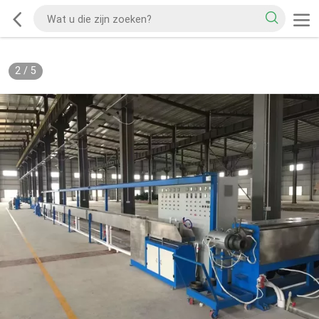
2
/
5