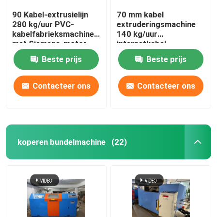
90 Kabel-extrusielijn
70 mm kabel
280 kg/uur PVC-
extruderingsmachine
kabelfabrieksmachine
140 kg/uur
met Siemens-motor
internetkabel
productielijn
Beste prijs
Beste prijs
Contacteer ons
Contacteer ons
koperen bundelmachine
(22)