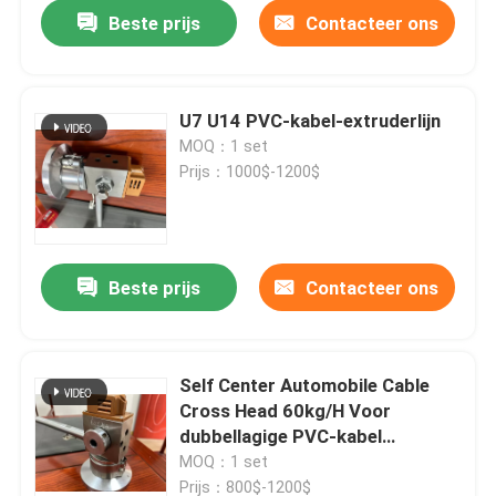
Beste prijs
Contacteer ons
U7 U14 PVC-kabel-extruderlijn
MOQ：1 set
Prijs：1000$-1200$
Beste prijs
Contacteer ons
Thuis
Self Center Automobile Cable
Cross Head 60kg/H Voor
Producten
dubbellagige PVC-kabel
extruderlijn
MOQ：1 set
Video's
Prijs：800$-1200$