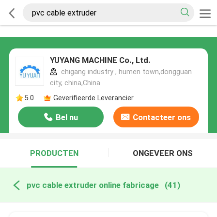
YUYANG MACHINE Co., Ltd.
chigang industry , humen town,dongguan
city, china,China
5.0
Geverifieerde Leverancier
Bel nu
Contacteer ons
PRODUCTEN
ONGEVEER ONS
pvc cable extruder online fabricage
(41)