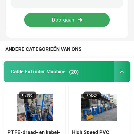
koperen lasmachine
Spiraalgeweld buismachine
ANDERE CATEGORIEËN VAN ONS
Lasersnijmachine
Kabelbollen
Cable Extruder Machine
(20)
CCV-lijnen
Kabelkop
Koperdraadtekening
PTFE-draad- en kabel-
High Speed PVC