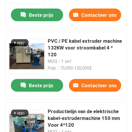
Beste prijs
Contacteer ons
Over ons
Fabriekstocht
PVC / PE kabel extruder machine
132KW voor stroomkabel 4 *
Kwaliteitscontrole
120
MOQ：1 set
Prijs：75,000-120,000$
Neem contact met ons op
Beste prijs
Contacteer ons
Vraag een offerte
Cable Extruder Machine
Productielijn van de elektrische
kabel-extrudermachine 150 mm
Voor 4*120
Draadtrekkers
MOQ：1 set