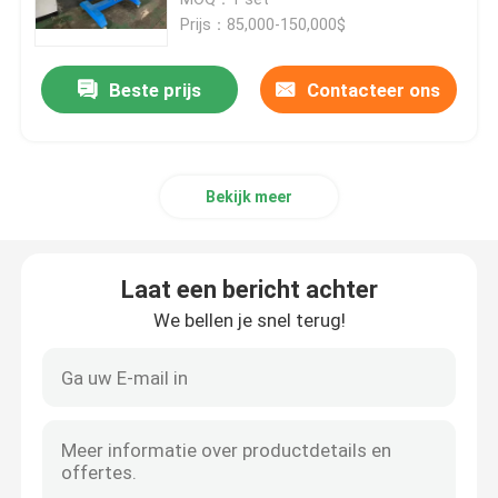
Prijs：85,000-150,000$
Kabel-extrusielijn
Beste prijs
Contacteer ons
koperen bundelmachine
Bekijk meer
Kabel die Machine verdraaien
koperen trekmachine
Laat een bericht achter
We bellen je snel terug!
Koperen tapmachine
Koperen upcast machine
kabelspinmachine