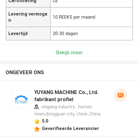
Certificering
CE
Levering vermoge
10 REEKS per maand
n
Levertijd
20-30 dagen
Bekijk meer
ONGEVEER ONS
YUYANG MACHINE Co., Ltd.
fabrikant profiel
chigang industry , humen
town,dongguan city, china ,China
5.0
Geverifieerde Leverancier