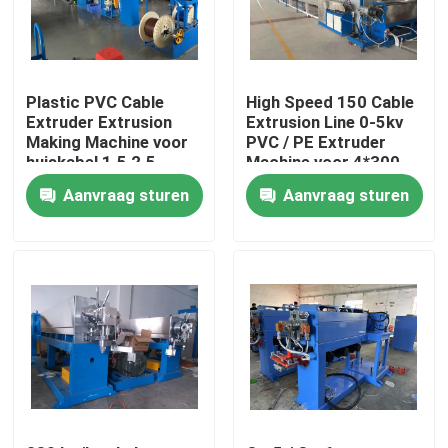
Over ons
Plastic PVC Cable
High Speed 150 Cable
Fabriekstocht
Extruder Extrusion
Extrusion Line 0-5kv
Making Machine voor
PVC / PE Extruder
huiskabel 1.5 2.5
Machine voor 4*300
Kwaliteitscontrole
Aanvraag sturen
Aanvraag sturen
Neem contact met ons op
Vraag een offerte
Cable Extruder Machine
Draadtrekkers