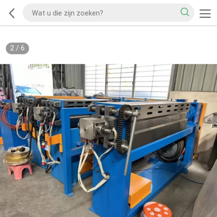
2
/
6