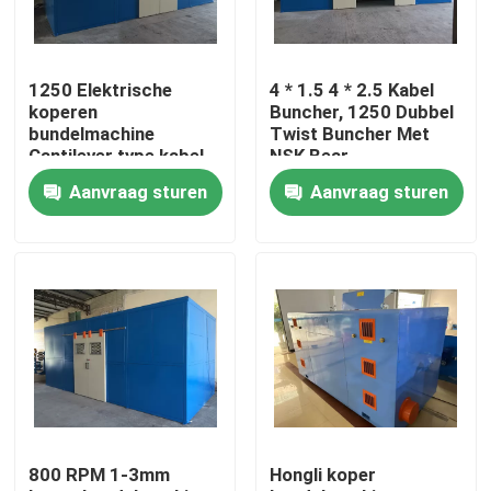
Over ons
1250 Elektrische
4 * 1.5 4 * 2.5 Kabel
koperen
Buncher, 1250 Dubbel
Fabriekstocht
bundelmachine
Twist Buncher Met
Cantilever type kabel
NSK Bear
Single Twist Bunching
Aanvraag sturen
Aanvraag sturen
Machine
Kwaliteitscontrole
Neem contact met ons op
Vraag een offerte
Cable Extruder Machine
800 RPM 1-3mm
Hongli koper
Draadtrekkers