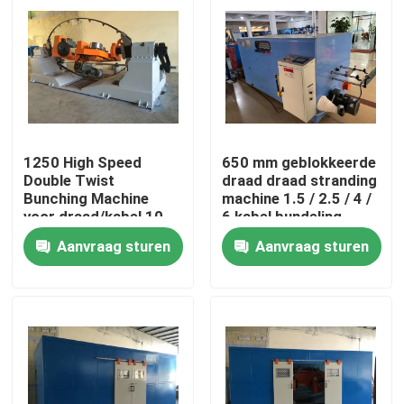
1250 High Speed
650 mm geblokkeerde
Double Twist
draad draad stranding
Bunching Machine
machine 1.5 / 2.5 / 4 /
voor draad/kabel 10
6 kabel bundeling
16 25 4*2.5
machine
Aanvraag sturen
Aanvraag sturen
Thuis
Producten
Video's