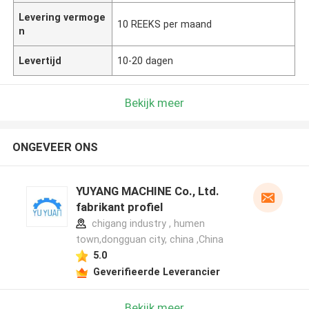
Levering vermoge
10 REEKS per maand
n
Levertijd
10-20 dagen
Bekijk meer
ONGEVEER ONS
YUYANG MACHINE Co., Ltd.
fabrikant profiel
chigang industry , humen
town,dongguan city, china ,China
5.0
Geverifieerde Leverancier
Bekijk meer