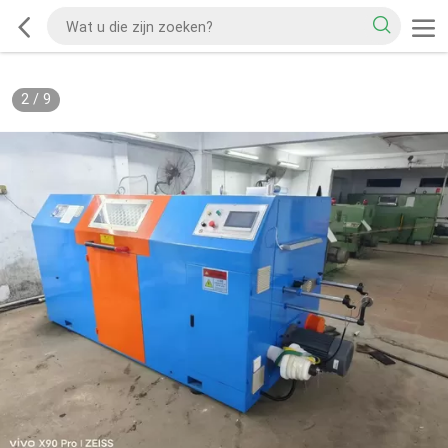
2
/
9