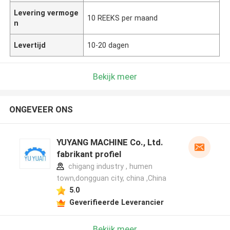
Levering vermoge
10 REEKS per maand
n
Levertijd
10-20 dagen
Bekijk meer
ONGEVEER ONS
YUYANG MACHINE Co., Ltd.
fabrikant profiel
chigang industry , humen
town,dongguan city, china ,China
5.0
Geverifieerde Leverancier
Bekijk meer