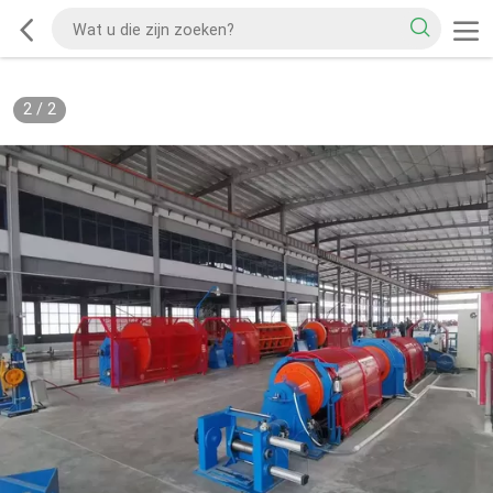
2
/
2