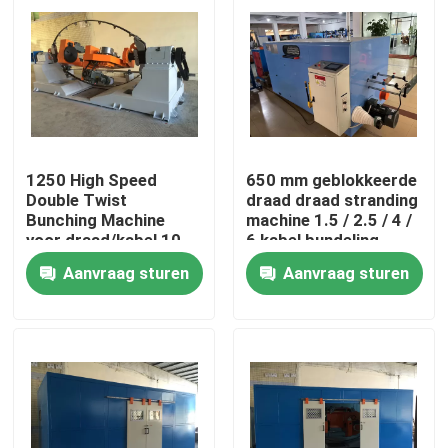
1250 High Speed
650 mm geblokkeerde
Double Twist
draad draad stranding
Bunching Machine
machine 1.5 / 2.5 / 4 /
voor draad/kabel 10
6 kabel bundeling
16 25 4*2.5
machine
Aanvraag sturen
Aanvraag sturen
Thuis
Producten
Video's