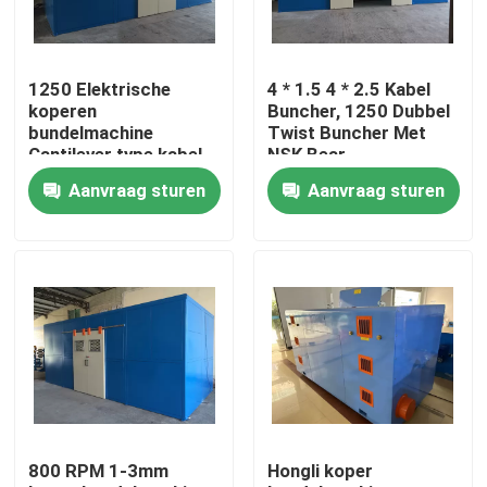
Over ons
1250 Elektrische
4 * 1.5 4 * 2.5 Kabel
koperen
Buncher, 1250 Dubbel
Fabriekstocht
bundelmachine
Twist Buncher Met
Cantilever type kabel
NSK Bear
Single Twist Bunching
Aanvraag sturen
Aanvraag sturen
Machine
Kwaliteitscontrole
Neem contact met ons op
Vraag een offerte
Cable Extruder Machine
800 RPM 1-3mm
Hongli koper
Draadtrekkers