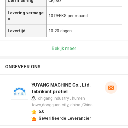
Certificering
CE,ISO
Levering vermoge
10 REEKS per maand
n
Levertijd
10-20 dagen
Bekijk meer
ONGEVEER ONS
YUYANG MACHINE Co., Ltd.
fabrikant profiel
chigang industry , humen
town,dongguan city, china ,China
5.0
Geverifieerde Leverancier