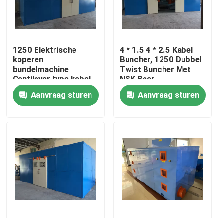
Over ons
1250 Elektrische
4 * 1.5 4 * 2.5 Kabel
Fabriekstocht
koperen
Buncher, 1250 Dubbel
bundelmachine
Twist Buncher Met
Cantilever type kabel
NSK Bear
Single Twist Bunching
Kwaliteitscontrole
Aanvraag sturen
Aanvraag sturen
Machine
Neem contact met ons op
Vraag een offerte
Cable Extruder Machine
Draadtrekkers