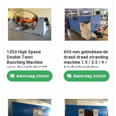
1250 High Speed
650 mm geblokkeerde
Double Twist
draad draad stranding
Bunching Machine
machine 1.5 / 2.5 / 4 /
voor draad/kabel 10
6 kabel bundeling
16 25 4*2.5
machine
Aanvraag sturen
Aanvraag sturen
Thuis
Producten
Video's