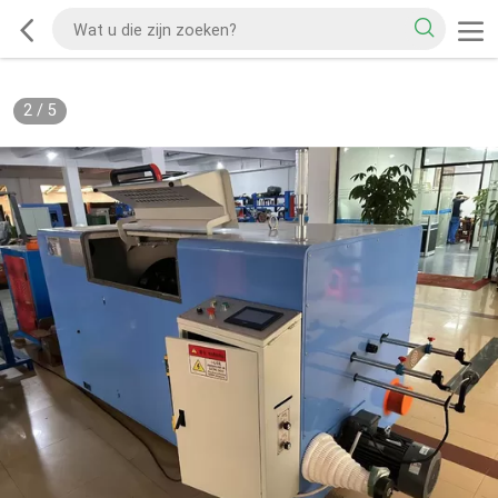
2
/
5