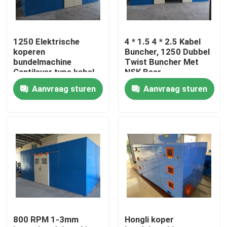
Over ons
1250 Elektrische
4 * 1.5 4 * 2.5 Kabel
koperen
Buncher, 1250 Dubbel
Fabriekstocht
bundelmachine
Twist Buncher Met
Cantilever type kabel
NSK Bear
Single Twist Bunching
Aanvraag sturen
Aanvraag sturen
Machine
Kwaliteitscontrole
Neem contact met ons op
Vraag een offerte
Cable Extruder Machine
800 RPM 1-3mm
Hongli koper
Draadtrekkers