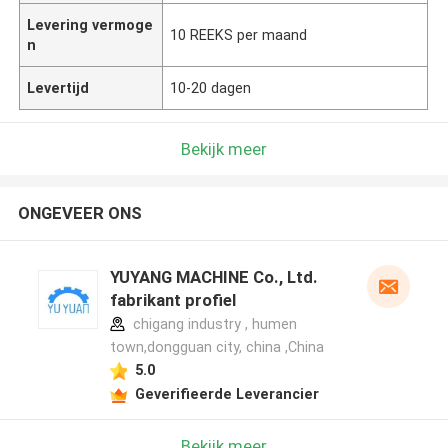
Levering vermoge
10 REEKS per maand
n
Levertijd
10-20 dagen
Bekijk meer
ONGEVEER ONS
YUYANG MACHINE Co., Ltd.
fabrikant profiel
chigang industry , humen
town,dongguan city, china ,China
5.0
Geverifieerde Leverancier
Bekijk meer