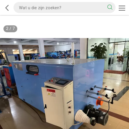
2
/
7