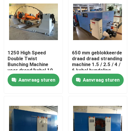
1250 High Speed
650 mm geblokkeerde
Double Twist
draad draad stranding
Bunching Machine
machine 1.5 / 2.5 / 4 /
voor draad/kabel 10
6 kabel bundeling
16 25 4*2.5
machine
Aanvraag sturen
Aanvraag sturen
Thuis
Producten
Video's