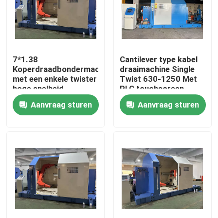
Over ons
Fabriekstocht
7*1.38
Cantilever type kabel
Koperdraadbondermachine
draaimachine Single
met een enkele twister
Twist 630-1250 Met
hoge snelheid
PLC touchscreen
Kwaliteitscontrole
Aanvraag sturen
Aanvraag sturen
Neem contact met ons op
Vraag een offerte
Cable Extruder Machine
Draadtrekkers