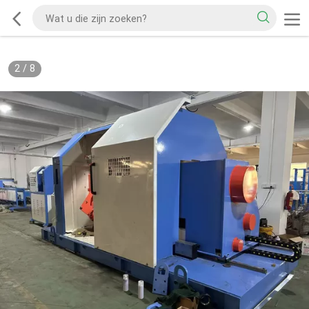
2
/
8