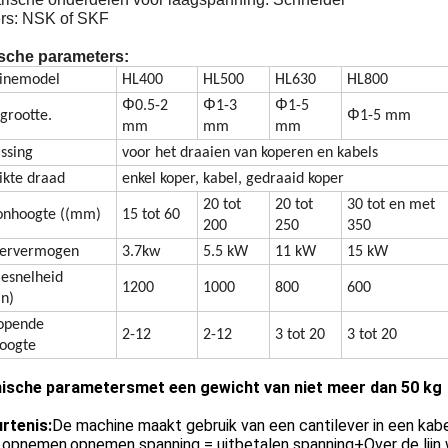
ers: NSK of SKF
sche parameters:
inemodel
HL400
HL500
HL630
HL800
Φ
Φ
Φ
0.5-2
1-3
1-5
Φ
grootte.
1-5 mm
mm
mm
mm
ssing
voor het draaien van koperen en kabels
ikte draad
enkel koper, kabel, gedraaid koper
20 tot
20 tot
30 tot en met
onhoogte ((mm)
15 tot 60
200
250
350
oervermogen
3.7kw
5.5 kW
11 kW
15 kW
iesnelheid
1200
1000
800
600
in)
opende
2-12
2-12
3 tot 20
3 tot 20
oogte
ische parameters
met een gewicht van niet meer dan 50 kg
rtenis:
De machine maakt gebruik van een cantilever in een kab
 opnemen.opnemen spanning = uitbetalen spanning+Over de lijn w