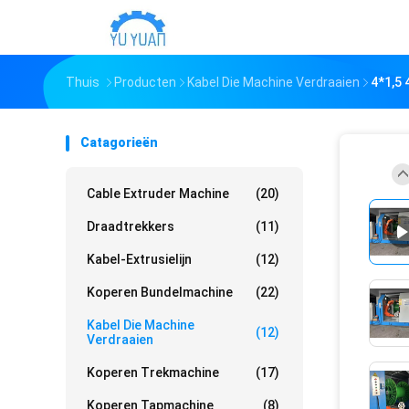
Thuis
Producten
Kabel Die Machine Verdraaien
4*1,5 
Catagorieën
Cable Extruder Machine
(20)
Draadtrekkers
(11)
Kabel-Extrusielijn
(12)
Koperen Bundelmachine
(22)
Kabel Die Machine
(12)
Verdraaien
Koperen Trekmachine
(17)
Koperen Tapmachine
(8)