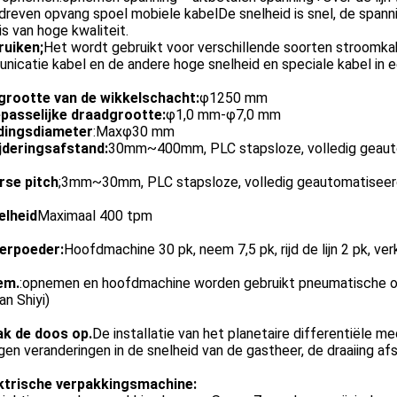
reven opvang spoel mobiele kabelDe snelheid is snel, de spanning
is van hoge kwaliteit.
ruiken;
Het wordt gebruikt voor verschillende soorten stroomkabe
icatie kabel en de andere hoge snelheid en speciale kabel in e
 grootte van de wikkelschacht:
φ1250 mm
epasselijke draadgrootte:
φ1,0 mm-φ7,0 mm
dingsdiameter
:Maxφ30 mm
jderingsafstand:
30mm~400mm, PLC stapsloze, volledig geautom
rse pitch
;3mm~30mm, PLC stapsloze, volledig geautomatiseerde 
elheid
Maximaal 400 tpm
verpoeder:
Hoofdmachine 30 pk, neem 7,5 pk, rijd de lijn 2 pk, v
em.
:opnemen en hoofdmachine worden gebruikt pneumatische on
an Shiyi)
ak de doos op.
De installatie van het planetaire differentiële me
gen veranderingen in de snelheid van de gastheer, de draaiing a
ktrische verpakkingsmachine: