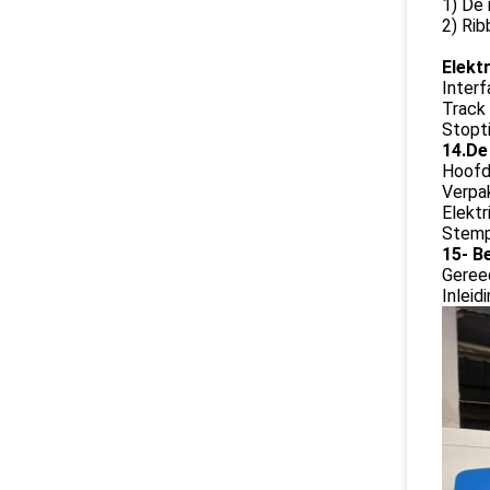
1) De 
2) Ri
Elekt
Interf
Track 
Stopti
14.De 
Hoofd
Verpa
Elektr
Stemp
15- B
Geree
Inleid