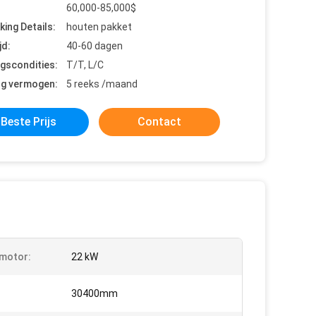
60,000-85,000$
king Details:
houten pakket
jd:
40-60 dagen
ngscondities:
T/T, L/C
ng vermogen:
5 reeks /maand
Beste Prijs
Contact
motor:
22 kW
30400mm