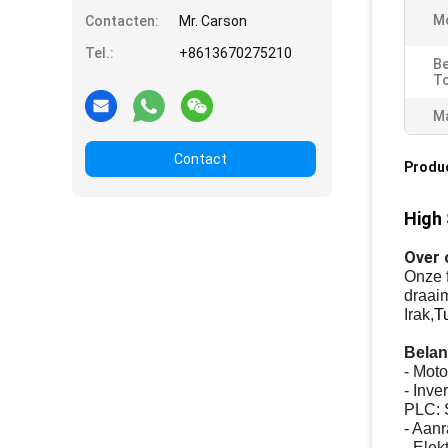
M
Contacten:
Mr. Carson
Tel.:
+8613670275210
Be
T
Ma
Contact
Produ
High 
Over 
Onze f
draaim
Irak,
T
Belan
- Mot
- Inv
PLC: 
- Aan
- Ele