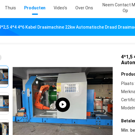
Neem Contact M
Thuis
Producten
Video's
Over Ons
Op
4*2,5 4*4 4*6 Kabel Draaimachine 22kw Automatische Draad Draaima
4*1,5
Autom
Produc
Plaats
Merkn
Certifi
Model
Betale
Min. be