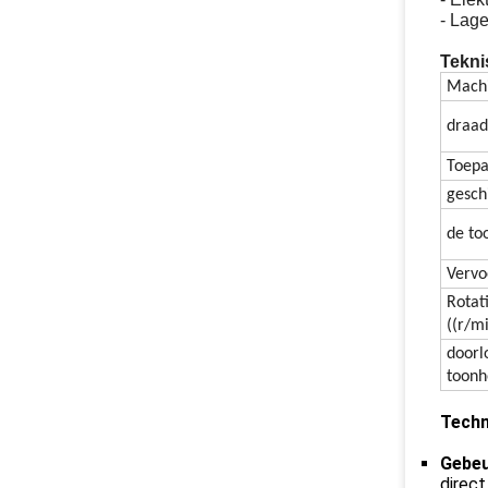
- Lag
Tekni
Mach
draad
Toepa
gesch
de to
Verv
Rotat
((r/m
doorl
toonh
Techn
Gebeu
direct