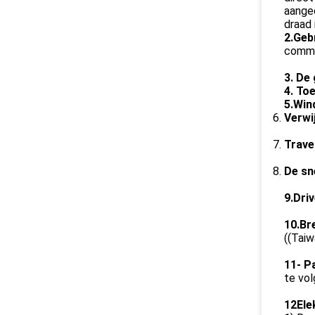
aanged
draad 
2.Geb
commun
3. De
4. To
5.Win
Verwi
Trave
De sn
9.Dri
10.Br
((Taiw
11- P
te vol
12Ele