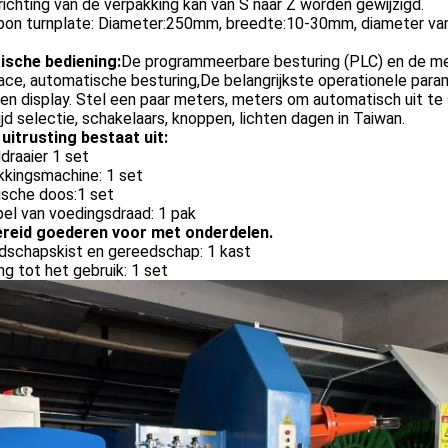
richting van de verpakking kan van S naar Z worden gewijzigd.
bbon turnplate: Diameter:250mm, breedte:10-30mm, diameter va
rische bediening:
De programmeerbare besturing (PLC) en de m
ace, automatische besturing,De belangrijkste operationele par
en display. Stel een paar meters, meters om automatisch uit te
jd selectie, schakelaars, knoppen, lichten dagen in Taiwan.
uitrusting bestaat uit:
draaier 1 set
kkingsmachine: 1 set
ische doos:1 set
el van voedingsdraad: 1 pak
ereid goederen voor met onderdelen.
dschapskist en gereedschap: 1 kast
ing tot het gebruik: 1 set