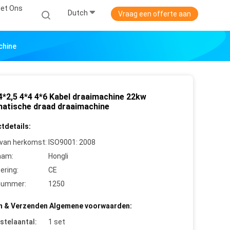
et Ons
Dutch
Vraag een offerte aan
chine
 4*2,5 4*4 4*6 Kabel draaimachine 22kw
atische draad draaimachine
tdetails:
 van herkomst:
ISO9001: 2008
aam:
Hongli
cering:
CE
nummer:
1250
n & Verzenden Algemene voorwaarden:
stelaantal:
1 set