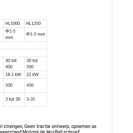
HL1000
HL1250
Φ
1-5
Φ
1-5 mm
mm
30 tot
30 tot
400
500
18.5 kW
22 kW
500
450
3 tot 30
3-35
el strengen, Geen tractie ontwerp, opnemen as
eerstand;Motorrij de lijn+Ball schroef