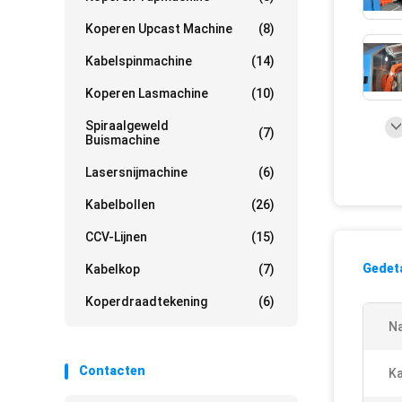
Koperen Upcast Machine
(8)
Kabelspinmachine
(14)
Koperen Lasmachine
(10)
Spiraalgeweld
(7)
Buismachine
Lasersnijmachine
(6)
Kabelbollen
(26)
CCV-Lijnen
(15)
Gedeta
Kabelkop
(7)
Koperdraadtekening
(6)
N
Contacten
Ka