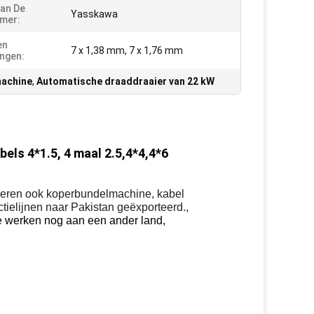
an De
Yasskawa
mer:
en
7 x 1,38 mm, 7 x 1,76 mm
ngen:
machine
,
Automatische draaddraaier van 22 kW
els 4*1.5, 4 maal 2.5,4*4,4*6
uceren ook koperbundelmachine, kabel
ielijnen naar Pakistan geëxporteerd.,
we werken nog aan een ander land,