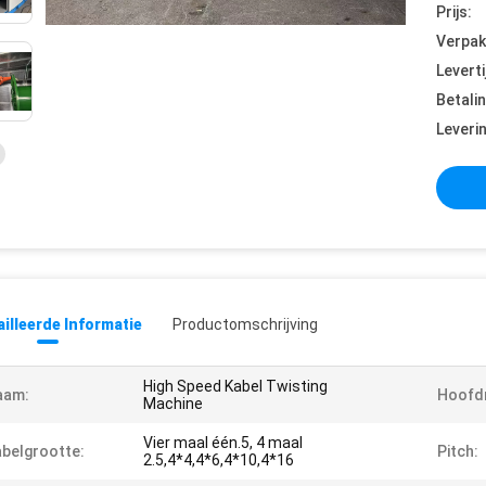
Prijs:
Verpak
Leverti
Betali
Leveri
illeerde Informatie
Productomschrijving
High Speed Kabel Twisting
aam:
Hoofd
Machine
Vier maal één.5, 4 maal
belgrootte:
Pitch:
2.5,4*4,4*6,4*10,4*16