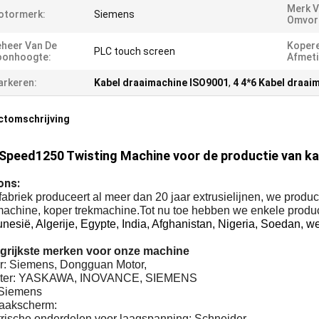
Merk V
otormerk:
Siemens
Omvor
heer Van De
Koper
PLC touch screen
oonhoogte:
Afmeti
rkeren:
Kabel draaimachine ISO9001
,
4 4*6 Kabel draai
ctomschrijving
Speed1250 Twisting Machine voor de productie van kab
ons:
abriek produceert al meer dan 20 jaar extrusielijnen, we prod
achine, koper trekmachine.Tot nu toe hebben we enkele product
unesië, Algerije, Egypte, India, Afghanistan, Nigeria, Soedan, 
grijkste merken voor onze machine
or: Siemens, Dongguan Motor,
erter: YASKAWA, INOVANCE, SIEMENS
Siemens
raakscherm:
ktrische onderdelen voor laagspanning: Schneider