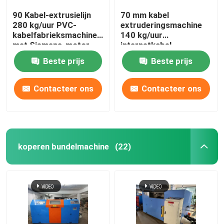
90 Kabel-extrusielijn
70 mm kabel
280 kg/uur PVC-
extruderingsmachine
kabelfabrieksmachine
140 kg/uur
met Siemens-motor
internetkabel
productielijn
Beste prijs
Beste prijs
Contacteer ons
Contacteer ons
koperen bundelmachine
(22)