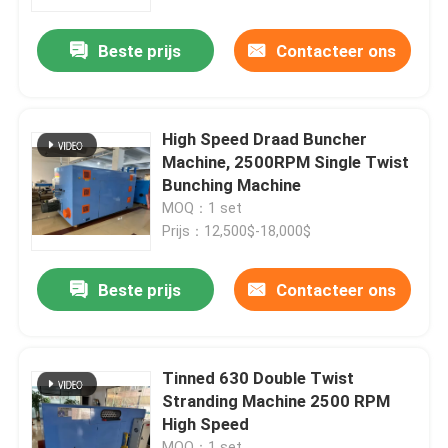
Beste prijs
Contacteer ons
Over ons
Fabriekstocht
High Speed Draad Buncher
Machine, 2500RPM Single Twist
Kwaliteitscontrole
Bunching Machine
MOQ：1 set
Prijs：12,500$-18,000$
Neem contact met ons op
Beste prijs
Contacteer ons
Vraag een offerte
Cable Extruder Machine
Tinned 630 Double Twist
Stranding Machine 2500 RPM
High Speed
Draadtrekkers
MOQ：1 set