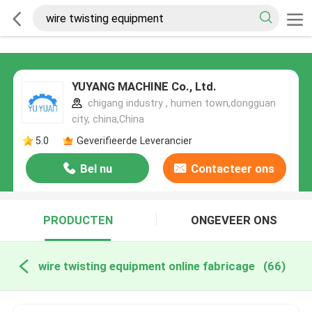
YUYANG MACHINE Co., Ltd.
chigang industry , humen town,dongguan
city, china,China
5.0
Geverifieerde Leverancier
Bel nu
Contacteer ons
PRODUCTEN
ONGEVEER ONS
wire twisting equipment online fabricage
(66)