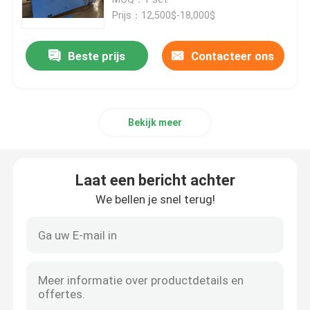
Prijs：12,500$-18,000$
Kabel-extrusielijn
Beste prijs
Contacteer ons
koperen bundelmachine
Bekijk meer
Kabel die Machine verdraaien
koperen trekmachine
Laat een bericht achter
We bellen je snel terug!
Koperen tapmachine
Koperen upcast machine
kabelspinmachine