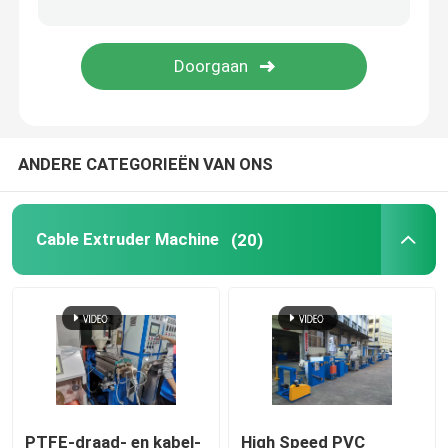
koperen lasmachine
Spiraalgeweld buismachine
ANDERE CATEGORIEËN VAN ONS
Lasersnijmachine
Kabelbollen
Cable Extruder Machine
(20)
CCV-lijnen
Kabelkop
Koperdraadtekening
PTFE-draad- en kabel-
High Speed PVC