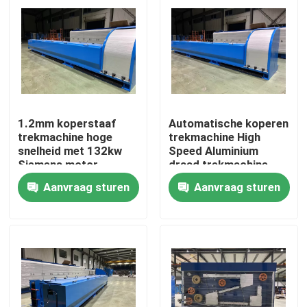
1.2mm koperstaaf
Automatische koperen
trekmachine hoge
trekmachine High
snelheid met 132kw
Speed Aluminium
Siemens motor
draad trekmachine
Aanvraag sturen
Aanvraag sturen
Thuis
Producten
Video's