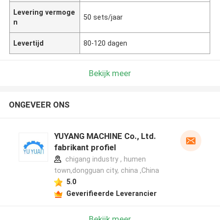
Levering vermoge
50 sets/jaar
n
Levertijd
80-120 dagen
Bekijk meer
ONGEVEER ONS
YUYANG MACHINE Co., Ltd.
fabrikant profiel
chigang industry , humen
town,dongguan city, china ,China
5.0
Geverifieerde Leverancier
Bekijk meer