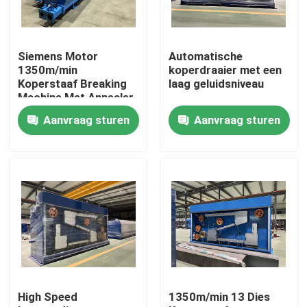
Over ons
Siemens Motor
Automatische
1350m/min
koperdraaier met een
Fabriekstocht
Koperstaaf Breaking
laag geluidsniveau
Machine Met Annealer
Aanvraag sturen
Aanvraag sturen
Kwaliteitscontrole
Neem contact met ons op
Vraag een offerte
Cable Extruder Machine
High Speed
1350m/min 13 Dies
Draadtrekkers