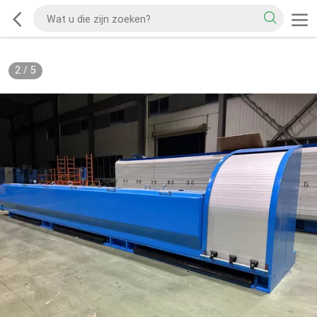
2
/
5