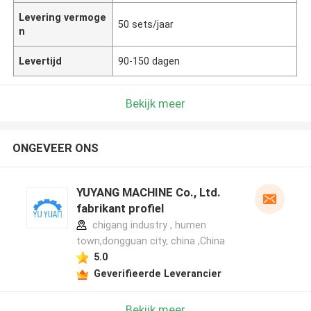
Levering vermoge
50 sets/jaar
n
Levertijd
90-150 dagen
Bekijk meer
ONGEVEER ONS
YUYANG MACHINE Co., Ltd.
fabrikant profiel
chigang industry , humen
town,dongguan city, china ,China
5.0
Geverifieerde Leverancier
Bekijk meer