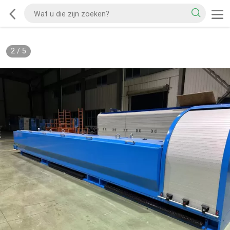
2
/
5