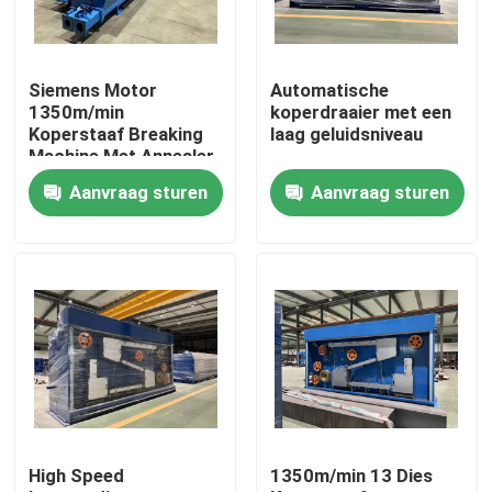
Over ons
Siemens Motor
Automatische
1350m/min
koperdraaier met een
Fabriekstocht
Koperstaaf Breaking
laag geluidsniveau
Machine Met Annealer
Aanvraag sturen
Aanvraag sturen
Kwaliteitscontrole
Neem contact met ons op
Vraag een offerte
Cable Extruder Machine
High Speed
1350m/min 13 Dies
Draadtrekkers