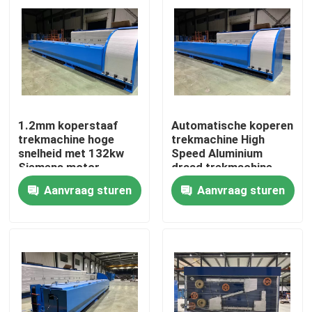
1.2mm koperstaaf
Automatische koperen
trekmachine hoge
trekmachine High
snelheid met 132kw
Speed Aluminium
Siemens motor
draad trekmachine
Aanvraag sturen
Aanvraag sturen
Thuis
Producten
Video's