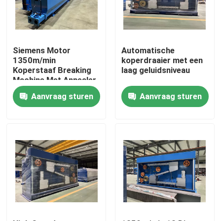
Over ons
Siemens Motor
Automatische
Fabriekstocht
1350m/min
koperdraaier met een
Koperstaaf Breaking
laag geluidsniveau
Machine Met Annealer
Kwaliteitscontrole
Aanvraag sturen
Aanvraag sturen
Neem contact met ons op
Vraag een offerte
Cable Extruder Machine
Draadtrekkers