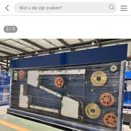
2
/
5