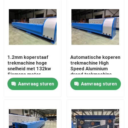
1.2mm koperstaaf
Automatische koperen
trekmachine hoge
trekmachine High
snelheid met 132kw
Speed Aluminium
Siemens motor
draad trekmachine
Aanvraag sturen
Aanvraag sturen
Thuis
Producten
Video's