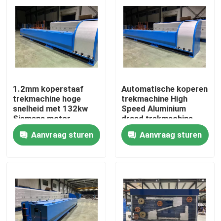
1.2mm koperstaaf
Automatische koperen
trekmachine hoge
trekmachine High
snelheid met 132kw
Speed Aluminium
Siemens motor
draad trekmachine
Aanvraag sturen
Aanvraag sturen
Thuis
Producten
Video's