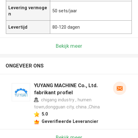
Levering vermoge
50 sets/jaar
n
Levertijd
80-120 dagen
Bekijk meer
ONGEVEER ONS
YUYANG MACHINE Co., Ltd.
fabrikant profiel
chigang industry , humen
town,dongguan city, china ,China
5.0
Geverifieerde Leverancier
Bekijk meer