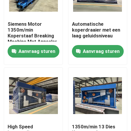
Over ons
Siemens Motor
Automatische
1350m/min
koperdraaier met een
Fabriekstocht
Koperstaaf Breaking
laag geluidsniveau
Machine Met Annealer
Aanvraag sturen
Aanvraag sturen
Kwaliteitscontrole
Neem contact met ons op
Vraag een offerte
Cable Extruder Machine
High Speed
1350m/min 13 Dies
Draadtrekkers