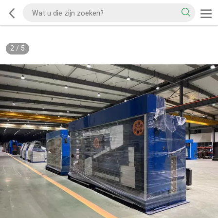
2
/
5