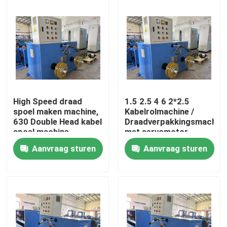
High Speed draad
1.5 2.5 4 6 2*2.5
spoel maken machine,
Kabelrolmachine /
630 Double Head kabel
Draadverpakkingsmachin
spoel machine
met servomotor
Aanvraag sturen
Aanvraag sturen
Thuis
Producten
Video's