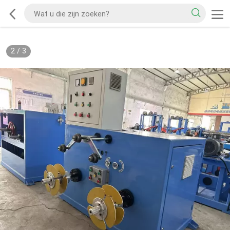
2
/
3