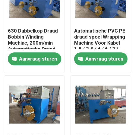
Over ons
630 Dubbelkop Draad
Automatische PVC PE
Fabriekstocht
Bobbin Winding
draad spoel Wrapping
Machine, 200m/min
Machine Voor Kabel
Automatische Draad
1.5 / 2.5 / 4 / 6 / 2 *
Wrap Machine
2.5
Kwaliteitscontrole
Aanvraag sturen
Aanvraag sturen
Neem contact met ons op
Vraag een offerte
Cable Extruder Machine
Draadtrekkers