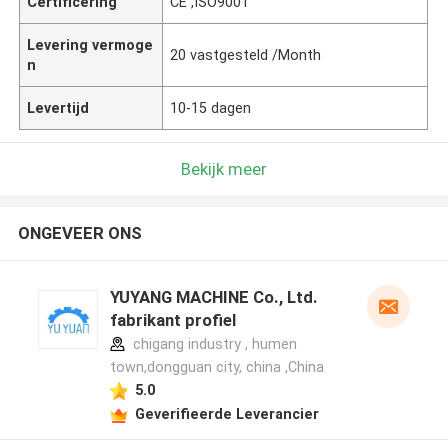
Certificering
CE ,ISO9001
Levering vermoge
20 vastgesteld /Month
n
Levertijd
10-15 dagen
Bekijk meer
ONGEVEER ONS
YUYANG MACHINE Co., Ltd.
fabrikant profiel
chigang industry , humen
town,dongguan city, china ,China
5.0
Geverifieerde Leverancier