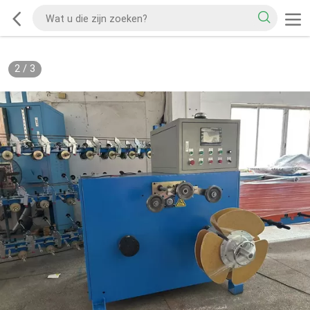
2
/
3