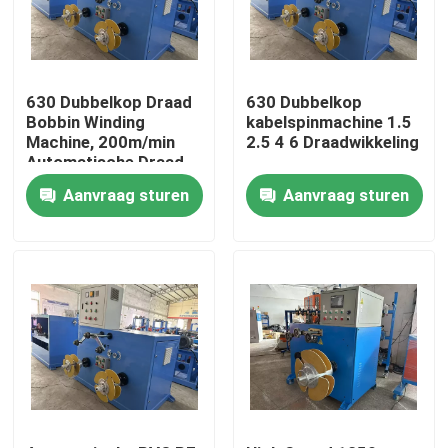
Over ons
630 Dubbelkop Draad
630 Dubbelkop
Fabriekstocht
Bobbin Winding
kabelspinmachine 1.5
Machine, 200m/min
2.5 4 6 Draadwikkeling
Automatische Draad
Wrap Machine
Kwaliteitscontrole
Aanvraag sturen
Aanvraag sturen
Neem contact met ons op
Vraag een offerte
Cable Extruder Machine
Draadtrekkers