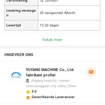
Certificering
CE ,ISO9001
Levering vermoge
20 vastgesteld /Month
n
Levertijd
15-20 dagen
Bekijk meer
ONGEVEER ONS
YUYANG MACHINE Co., Ltd.
fabrikant profiel
chigang industry , humen
town,dongguan city, china ,China
5.0
Geverifieerde Leverancier