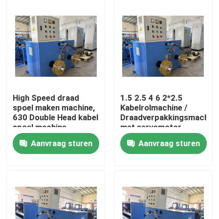
High Speed draad
1.5 2.5 4 6 2*2.5
spoel maken machine,
Kabelrolmachine /
630 Double Head kabel
Draadverpakkingsmachin
spoel machine
met servomotor
Aanvraag sturen
Aanvraag sturen
Thuis
Producten
Video's