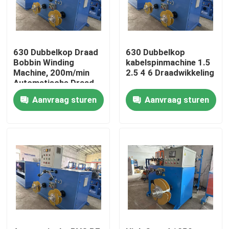
Over ons
630 Dubbelkop Draad
630 Dubbelkop
Fabriekstocht
Bobbin Winding
kabelspinmachine 1.5
Machine, 200m/min
2.5 4 6 Draadwikkeling
Automatische Draad
Wrap Machine
Kwaliteitscontrole
Aanvraag sturen
Aanvraag sturen
Neem contact met ons op
Vraag een offerte
Cable Extruder Machine
Draadtrekkers