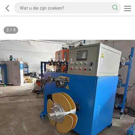
2
/
4