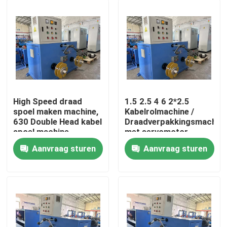
High Speed draad
1.5 2.5 4 6 2*2.5
spoel maken machine,
Kabelrolmachine /
630 Double Head kabel
Draadverpakkingsmachin
spoel machine
met servomotor
Aanvraag sturen
Aanvraag sturen
Thuis
Producten
Video's