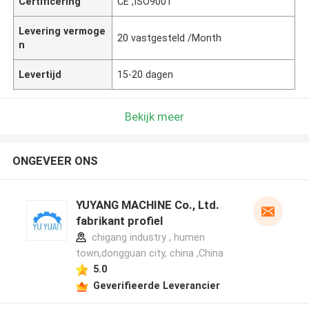
Certificering
CE ,ISO9001
Levering vermoge
20 vastgesteld /Month
n
Levertijd
15-20 dagen
Bekijk meer
ONGEVEER ONS
YUYANG MACHINE Co., Ltd.
fabrikant profiel
chigang industry , humen
town,dongguan city, china ,China
5.0
Geverifieerde Leverancier