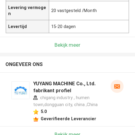
Levering vermoge
20 vastgesteld /Month
n
Levertijd
15-20 dagen
Bekijk meer
ONGEVEER ONS
YUYANG MACHINE Co., Ltd.
fabrikant profiel
chigang industry , humen
town,dongguan city, china ,China
5.0
Geverifieerde Leverancier
Bekijk meer