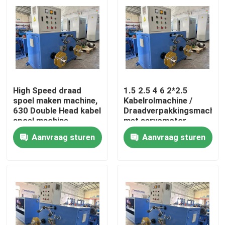
High Speed draad
1.5 2.5 4 6 2*2.5
spoel maken machine,
Kabelrolmachine /
630 Double Head kabel
Draadverpakkingsmachin
spoel machine
met servomotor
Aanvraag sturen
Aanvraag sturen
Thuis
Producten
Video's