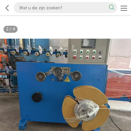
2
/
4