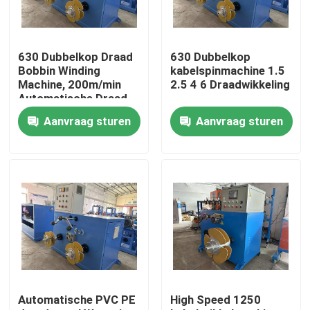
Over ons
630 Dubbelkop Draad
630 Dubbelkop
Bobbin Winding
kabelspinmachine 1.5
Fabriekstocht
Machine, 200m/min
2.5 4 6 Draadwikkeling
Automatische Draad
Wrap Machine
Aanvraag sturen
Aanvraag sturen
Kwaliteitscontrole
Neem contact met ons op
Vraag een offerte
Cable Extruder Machine
Automatische PVC PE
High Speed 1250
Draadtrekkers