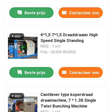
Beste prijs
Contacteer ons
Over ons
Fabriekstocht
4*1,5 7*1,5 Draaddraaier High
Speed Single Standing
Kwaliteitscontrole
MOQ：1 set
Prijs：60,000-85,000$
Neem contact met ons op
Beste prijs
Contacteer ons
Vraag een offerte
Cable Extruder Machine
Cantilever type koperdraad
draaimachine, 7 * 1.38 Single
Twist Bunching Machine
Draadtrekkers
MOQ：1 set