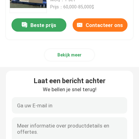
Prijs：60,000-85,000$
Kabel-extrusielijn
Beste prijs
Contacteer ons
koperen bundelmachine
Bekijk meer
Kabel die Machine verdraaien
koperen trekmachine
Laat een bericht achter
We bellen je snel terug!
Koperen tapmachine
Koperen upcast machine
kabelspinmachine