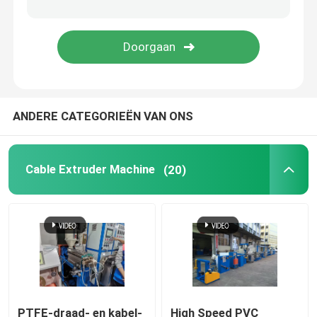
koperen lasmachine
Spiraalgeweld buismachine
ANDERE CATEGORIEËN VAN ONS
Lasersnijmachine
Kabelbollen
Cable Extruder Machine
(20)
CCV-lijnen
Kabelkop
Koperdraadtekening
PTFE-draad- en kabel-
High Speed PVC