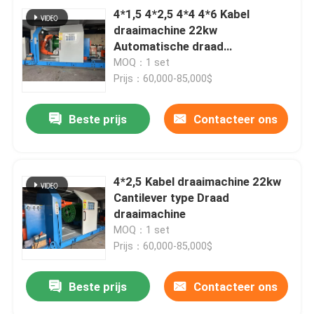
4*1,5 4*2,5 4*4 4*6 Kabel
draaimachine 22kw
Automatische draad
draaimachine
MOQ：1 set
Prijs：60,000-85,000$
Beste prijs
Contacteer ons
4*2,5 Kabel draaimachine 22kw
Cantilever type Draad
draaimachine
MOQ：1 set
Prijs：60,000-85,000$
Beste prijs
Contacteer ons