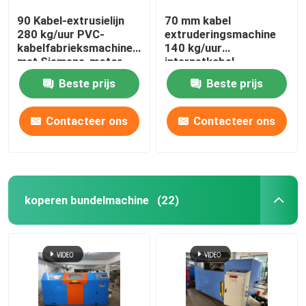
90 Kabel-extrusielijn
70 mm kabel
280 kg/uur PVC-
extruderingsmachine
kabelfabrieksmachine
140 kg/uur
met Siemens-motor
internetkabel
productielijn
Beste prijs
Beste prijs
Contacteer ons
Contacteer ons
koperen bundelmachine
(22)