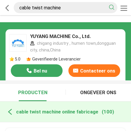
YUYANG MACHINE Co., Ltd.
chigang industry , humen town,dongguan
city, china,China
5.0
Geverifieerde Leverancier
Bel nu
Contacteer ons
PRODUCTEN
ONGEVEER ONS
cable twist machine online fabricage
(100)