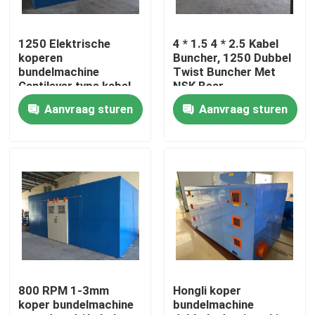
Over ons
1250 Elektrische
4 * 1.5 4 * 2.5 Kabel
koperen
Buncher, 1250 Dubbel
bundelmachine
Twist Buncher Met
Fabriekstocht
Cantilever type kabel
NSK Bear
Single Twist Bunching
Aanvraag sturen
Aanvraag sturen
Machine
Kwaliteitscontrole
Neem contact met ons op
Vraag een offerte
Cable Extruder Machine
800 RPM 1-3mm
Hongli koper
koper bundelmachine
bundelmachine
Draadtrekkers