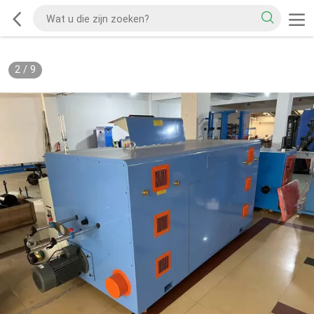
2
/
9