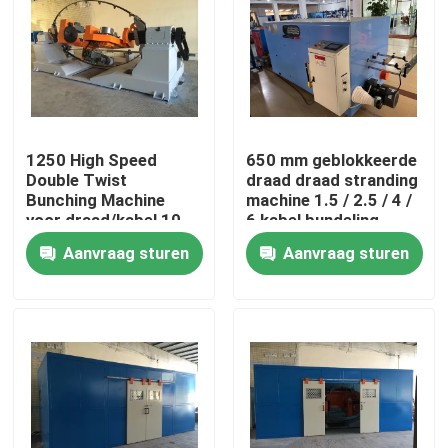
1250 High Speed
650 mm geblokkeerde
Double Twist
draad draad stranding
Bunching Machine
machine 1.5 / 2.5 / 4 /
voor draad/kabel 10
6 kabel bundeling
16 25 4*2.5
machine
Aanvraag sturen
Aanvraag sturen
Thuis
Producten
Video's