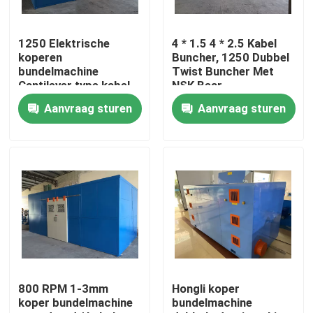
Over ons
1250 Elektrische
4 * 1.5 4 * 2.5 Kabel
koperen
Buncher, 1250 Dubbel
bundelmachine
Twist Buncher Met
Fabriekstocht
Cantilever type kabel
NSK Bear
Single Twist Bunching
Aanvraag sturen
Aanvraag sturen
Machine
Kwaliteitscontrole
Neem contact met ons op
Vraag een offerte
Cable Extruder Machine
800 RPM 1-3mm
Hongli koper
koper bundelmachine
bundelmachine
Draadtrekkers