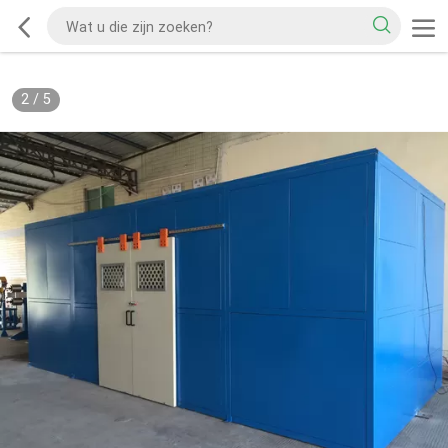
2
/
5