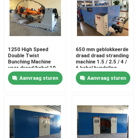
1250 High Speed
650 mm geblokkeerde
Double Twist
draad draad stranding
Bunching Machine
machine 1.5 / 2.5 / 4 /
voor draad/kabel 10
6 kabel bundeling
16 25 4*2.5
machine
Aanvraag sturen
Aanvraag sturen
Thuis
Producten
Video's