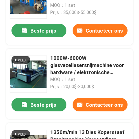
MOQ：1 set
Prijs：35,000$-55,000$
Beste prijs
Contacteer ons
1000W-6000W
glasvezellasersnijmachine voor
hardware / elektronische
onderdelen
MOQ：1 set
Prijs：20,00$-30,000$
Beste prijs
Contacteer ons
1350m/min 13 Dies Koperstaaf