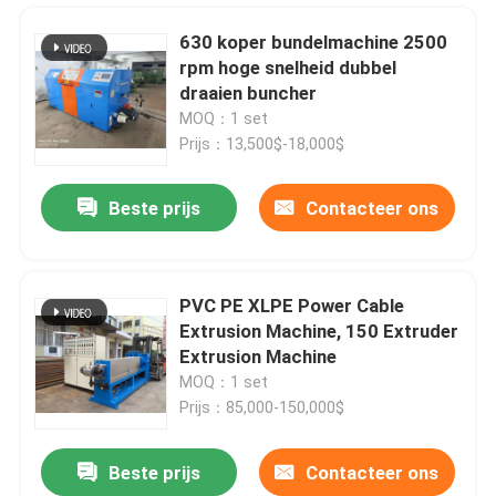
630 koper bundelmachine 2500
rpm hoge snelheid dubbel
draaien buncher
MOQ：1 set
Prijs：13,500$-18,000$
Beste prijs
Contacteer ons
PVC PE XLPE Power Cable
Extrusion Machine, 150 Extruder
Thuis
Extrusion Machine
MOQ：1 set
Prijs：85,000-150,000$
Producten
Beste prijs
Contacteer ons
Semi-automatische kabel wikkelmachine voor 10 16 25 35 vierkante mm stroomkabel
Video's