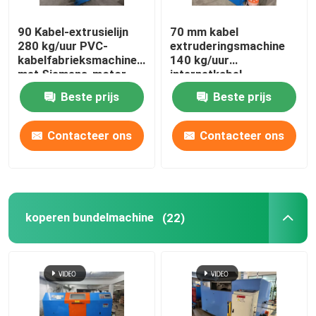
90 Kabel-extrusielijn
70 mm kabel
280 kg/uur PVC-
extruderingsmachine
kabelfabrieksmachine
140 kg/uur
met Siemens-motor
internetkabel
productielijn
Beste prijs
Beste prijs
Contacteer ons
Contacteer ons
koperen bundelmachine
(22)