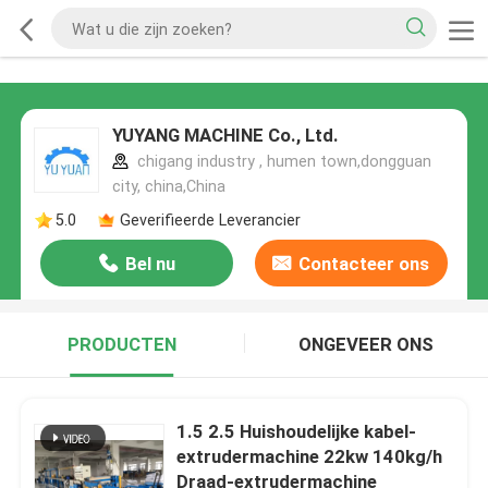
YUYANG MACHINE Co., Ltd.
chigang industry , humen town,dongguan
city, china,China
5.0
Geverifieerde Leverancier
Bel nu
Contacteer ons
PRODUCTEN
ONGEVEER ONS
1.5 2.5 Huishoudelijke kabel-
extrudermachine 22kw 140kg/h
Draad-extrudermachine