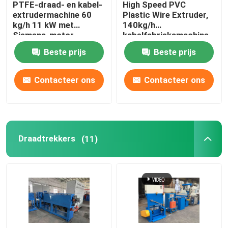
PTFE-draad- en kabel-
High Speed PVC
extrudermachine 60
Plastic Wire Extruder,
koperen lasmachine
kg/h 11 kW met
140kg/h
Siemens-motor
kabelfabrieksmachine
Beste prijs
Beste prijs
Spiraalgeweld buismachine
Contacteer ons
Contacteer ons
Lasersnijmachine
Kabelbollen
Draadtrekkers
(11)
CCV-lijnen
Kabelkop
Koperdraadtekening