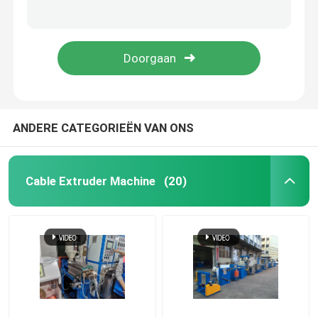
132kw fijnkoperdraad trekmachine 13 dies voor koperdraadleiders productie
Hongli 13 Dies Koper trekmachine 1350m/min Draadstaaf trekmachine
Kabel-extrusielijn
Siemens Motor 1350m/min Koperstaaf Breaking Machine Met Annealer
1.2mm koperstaaf trekmachine hoge snelheid met 132kw Siemens motor
koperen bundelmachine
Kabel die Machine verdraaien
ANDERE CATEGORIEËN VAN ONS
koperen trekmachine
Cable Extruder Machine
(20)
Koperen tapmachine
Koperen upcast machine
kabelspinmachine