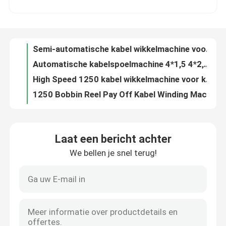
Automatische kabelspoelmachine 4*1,5 4*2,5 10 16 25 35 Draadspoel wikkelmachine
High Speed 1250 kabel wikkelmachine voor kabel verpakking 4 * 1,5 4 * 2,5 10 16 25 35
Over ons
1250 Bobbin Reel Pay Off Kabel Winding Machine Voor 25 35 Kabel
200m/min 1250 Automatische draad wikkelmachine met 1250mm pay-off
Fabriekstocht
1250 Automatische draadspoelmachine PVC PE-kabelverpakkingsmachine voor kabel 4*2.5
4*1,5 4*2,5 Kabelrolmachine 200m/min Draadwrappingsmachine
Kwaliteitscontrole
Automatische grote koperdraad tekenmachine / aluminium tekenmachine met online annealer
High Speed Intermediate Draadtrekmachine 185kw Met Online Annealer
Neem contact met ons op
Automatische koperdraaier met een laag geluidsniveau
Laat een bericht achter
Hoge snelheid 1350 m/min koper trekmachine met online glooiing
We bellen je snel terug!
Vraag een offerte
185 kW koperdraad trekmachine 1350m/min Met Siemens motor
11 Dies Koper trekmachine 8mm Inlaat Met Annealing CE gecertificeerd
13 Dies Koper trekmachine 132kw High Speed Draad trekmachine
Cable Extruder Machine
13 Pass Copper Drawing Machine 1300m/min Voor kabel 1.5 2.5 4 6
13 Pass fijndraad trekmachine met continue glans
Draadtrekkers