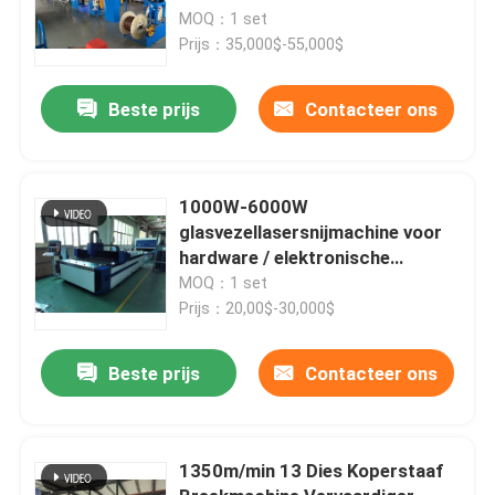
MOQ：1 set
Prijs：35,000$-55,000$
Beste prijs
Contacteer ons
1000W-6000W
glasvezellasersnijmachine voor
hardware / elektronische
onderdelen
MOQ：1 set
Prijs：20,00$-30,000$
Beste prijs
Contacteer ons
1350m/min 13 Dies Koperstaaf