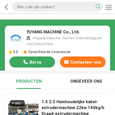
YUYANG MACHINE Co., Ltd.
chigang industry , humen town,dongguan
city, china,China
5.0
Geverifieerde Leverancier
Bel nu
Contacteer ons
PRODUCTEN
ONGEVEER ONS
1.5 2.5 Huishoudelijke kabel-
extrudermachine 22kw 140kg/h
Draad-extrudermachine