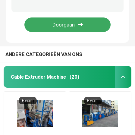
132kw fijnkoperdraad trekmachine 13 dies voor koperdraadleiders productie
Hongli 13 Dies Koper trekmachine 1350m/min Draadstaaf trekmachine
Kabel-extrusielijn
Siemens Motor 1350m/min Koperstaaf Breaking Machine Met Annealer
1.2mm koperstaaf trekmachine hoge snelheid met 132kw Siemens motor
koperen bundelmachine
Kabel die Machine verdraaien
ANDERE CATEGORIEËN VAN ONS
koperen trekmachine
Cable Extruder Machine
(20)
Koperen tapmachine
Koperen upcast machine
kabelspinmachine