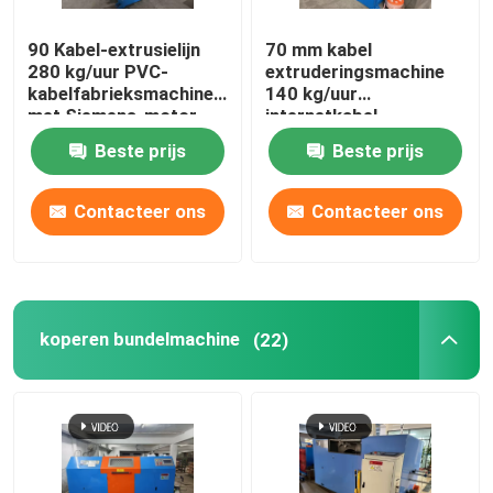
90 Kabel-extrusielijn
70 mm kabel
280 kg/uur PVC-
extruderingsmachine
kabelfabrieksmachine
140 kg/uur
met Siemens-motor
internetkabel
productielijn
Beste prijs
Beste prijs
Contacteer ons
Contacteer ons
koperen bundelmachine
(22)