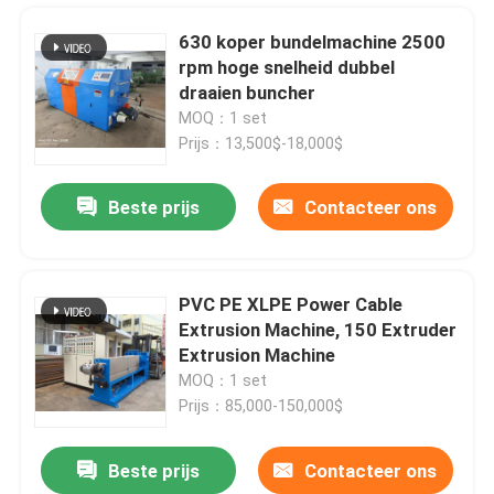
630 koper bundelmachine 2500
rpm hoge snelheid dubbel
draaien buncher
MOQ：1 set
Prijs：13,500$-18,000$
Beste prijs
Contacteer ons
PVC PE XLPE Power Cable
Extrusion Machine, 150 Extruder
Thuis
Extrusion Machine
MOQ：1 set
Prijs：85,000-150,000$
Producten
Beste prijs
Contacteer ons
Semi-automatische kabel wikkelmachine voor 10 16 25 35 vierkante mm stroomkabel
Video's