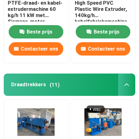
PTFE-draad- en kabel-
High Speed PVC
extrudermachine 60
Plastic Wire Extruder,
koperen lasmachine
kg/h 11 kW met
140kg/h
Siemens-motor
kabelfabrieksmachine
Beste prijs
Beste prijs
Spiraalgeweld buismachine
Contacteer ons
Contacteer ons
Lasersnijmachine
Kabelbollen
Draadtrekkers
(11)
CCV-lijnen
Kabelkop
Koperdraadtekening