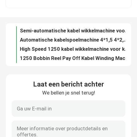
Automatische kabelspoelmachine 4*1,5 4*2,5 10 16 25 35 Draadspoel wikkelmachine
High Speed 1250 kabel wikkelmachine voor kabel verpakking 4 * 1,5 4 * 2,5 10 16 25 35
Over ons
1250 Bobbin Reel Pay Off Kabel Winding Machine Voor 25 35 Kabel
200m/min 1250 Automatische draad wikkelmachine met 1250mm pay-off
Fabriekstocht
1250 Automatische draadspoelmachine PVC PE-kabelverpakkingsmachine voor kabel 4*2.5
4*1,5 4*2,5 Kabelrolmachine 200m/min Draadwrappingsmachine
Kwaliteitscontrole
Automatische grote koperdraad tekenmachine / aluminium tekenmachine met online annealer
High Speed Intermediate Draadtrekmachine 185kw Met Online Annealer
Neem contact met ons op
Automatische koperdraaier met een laag geluidsniveau
Laat een bericht achter
Hoge snelheid 1350 m/min koper trekmachine met online glooiing
We bellen je snel terug!
Vraag een offerte
185 kW koperdraad trekmachine 1350m/min Met Siemens motor
11 Dies Koper trekmachine 8mm Inlaat Met Annealing CE gecertificeerd
13 Dies Koper trekmachine 132kw High Speed Draad trekmachine
Cable Extruder Machine
13 Pass Copper Drawing Machine 1300m/min Voor kabel 1.5 2.5 4 6
13 Pass fijndraad trekmachine met continue glans
Draadtrekkers