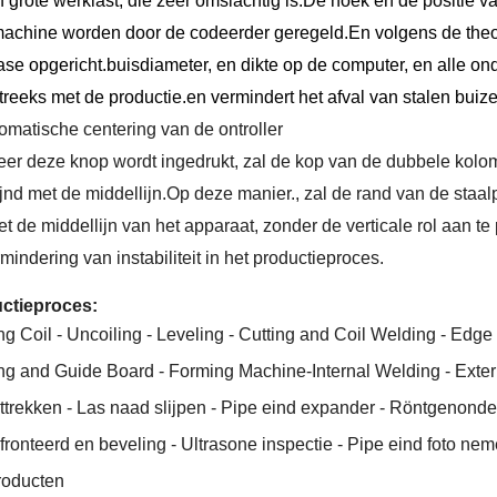
ef grote werklast, die zeer omslachtig is.De hoek en de positie
achine worden door de codeerder geregeld.En volgens de theor
se opgericht.buisdiameter, en dikte op de computer, en alle onde
treeks met de productie.en vermindert het afval van stalen buize
omatische centering van de ontroller
er deze knop wordt ingedrukt, zal de kop van de dubbele kolo
ijnd met de middellijn.Op deze manier., zal de rand van de staa
et de middellijn van het apparaat, zonder de verticale rol aan te
mindering van instabiliteit in het productieproces.
ctieproces:
g Coil - Uncoiling - Leveling - Cutting and Coil Welding - Edge
g and Guide Board - Forming Machine-Internal Welding - Extern
ttrekken - Las naad slijpen - Pipe eind expander - Röntgenonde
ronteerd en beveling - Ultrasone inspectie - Pipe eind foto ne
roducten