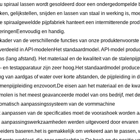
nu spiraal lassen wordt gesoldeerd door een ondergedompelde 
en, gelijkstellen, snijden en lassen van staal in werking is, 
e spiraalgeweldde pijpfabriek hanteert een intermitterende pr
teringenEenvoudig en handig.
 kader van de verschillende functies van onze produkten
voorst
verdeeld in API-model
en
Het standaardmodel. API-model producee
s (lang afstand). Het materiaal en de kwaliteit van de stalenpi
 en testapparatuur zijn zeer hoog.Het standaardmodel produceer
ng van aardgas of water over korte afstanden, de pijpleiding in d
enpijpleiding enzovoort.De eisen aan het materiaal en de kwal
molen is het meest geavanceerde model van ons bedrijf, met d
tomatisch aanpassingssysteem van de vormmachine
et aanpassen van de specificaties moet de voorashoek worden
e aanpassingswerkzaamheden werden uitgevoerd door ervaren arb
eiders baseren.het is gemakkelijk om verkeerd aan te passen, w