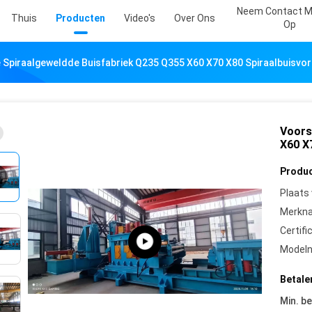
Neem Contact M
Thuis
Producten
Video's
Over Ons
Op
 Spiraalgeweldde Buisfabriek Q235 Q355 X60 X70 X80 Spiraalbuisv
Voors
X60 X
Produc
Plaats
Merkn
Certifi
Model
Betale
Min. be