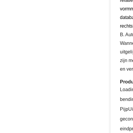
relati
vormm
databa
rechts
B. Aut
Wanne
uitgel
zijn m
en ver
Produ
Loadin
bendin
Pijp
Ui
geconf
eindp