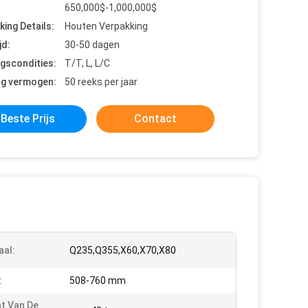
650,000$-1,000,000$
king Details:
Houten Verpakking
jd:
30-50 dagen
ngscondities:
T/T, L, L/C
ng vermogen:
50 reeks per jaar
Beste Prijs
Contact
aal:
Q235,Q355,X60,X70,X80
:
508-760 mm
t Van De