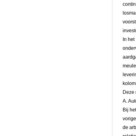
conti
losmak
voorst
inves
In het
onder
aardga
meule-
leveri
kolomm
Deze 
A. Au
Bij h
vorig
de arb