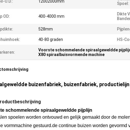
il-O.D.:
12002000mm
Spoel:
Dikte 
jp OD:
400-4000 mm
Bande
jpdikte:
528mm
Pijplen
chuimhoek:
40-80 graden
HS-Co
Voorste schommelende spiraalgeweldde pijplij
rkeren:
X80 spiraalbuisvormende machine
ctomschrijving
algeweldde buizenfabriek, buizenfabriek, productieli
roductbeschrijving
te schommelende spiraalgeweldde pijplijn
alen spoelen worden ontvouwd en gelijk gemaakt door de mole
de vormmachine gestuurd.de continue buizen worden gevormd vol