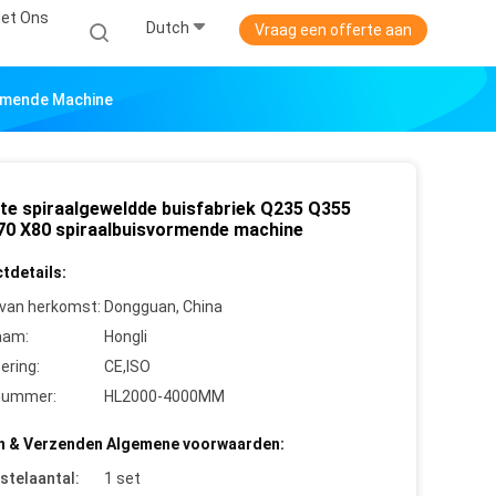
et Ons
Dutch
Vraag een offerte aan
ormende Machine
te spiraalgeweldde buisfabriek Q235 Q355
70 X80 spiraalbuisvormende machine
tdetails:
 van herkomst:
Dongguan, China
aam:
Hongli
cering:
CE,ISO
nummer:
HL2000-4000MM
n & Verzenden Algemene voorwaarden:
stelaantal:
1 set