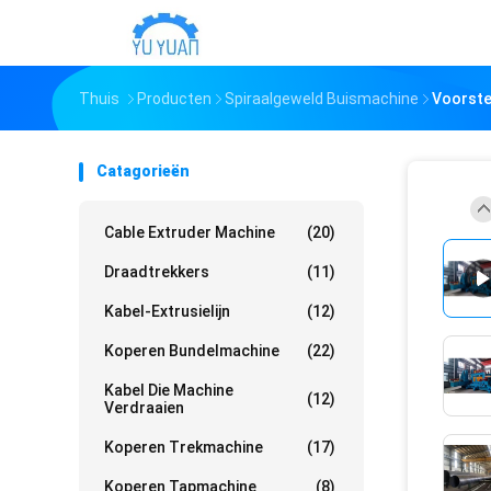
Thuis
Producten
Spiraalgeweld Buismachine
Voorste
Catagorieën
Cable Extruder Machine
(20)
Draadtrekkers
(11)
Kabel-Extrusielijn
(12)
Koperen Bundelmachine
(22)
Kabel Die Machine
(12)
Verdraaien
Koperen Trekmachine
(17)
Koperen Tapmachine
(8)