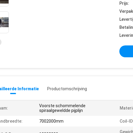
Prijs:
Verpak
Leverti
Betali
Leveri
illeerde Informatie
Productomschrijving
Voorste schommelende
aam:
Materi
spiraalgeweldde pijplijn
andbreedte:
7002000mm
Coil-ID
Gewich