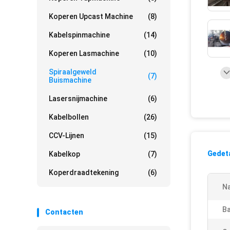
Koperen Upcast Machine
(8)
Kabelspinmachine
(14)
Koperen Lasmachine
(10)
Spiraalgeweld
(7)
Buismachine
Lasersnijmachine
(6)
Kabelbollen
(26)
CCV-Lijnen
(15)
Gedeta
Kabelkop
(7)
Koperdraadtekening
(6)
N
B
Contacten