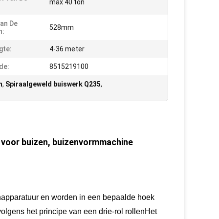
max 40 ton
Van De
528mm
n:
gte:
4-36 meter
de:
8515219100
n
,
Spiraalgeweld buiswerk Q235
,
jn voor buizen, buizenvormmachine
napparatuur en worden in een bepaalde hoek
gens het principe van een drie-rol rollenHet