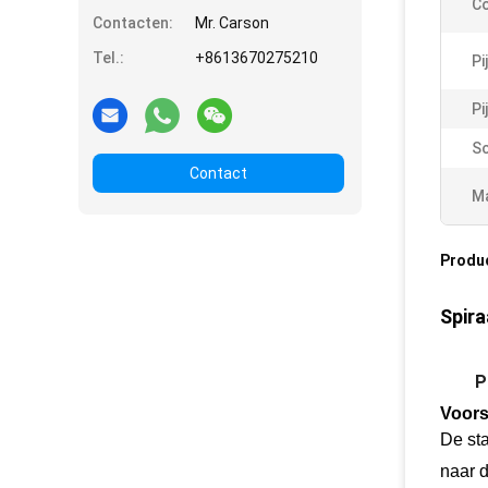
Co
Contacten:
Mr. Carson
Tel.:
+8613670275210
Pi
Pi
S
Contact
Ma
Produ
Spira
P
Voors
De st
naar 