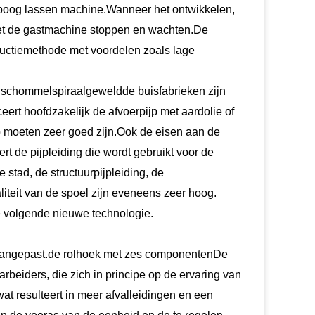
boog lassen machine.
Wanneer het ontwikkelen,
moet de gastmachine stoppen en wachten.De
oductiemethode met voordelen zoals lage
e schommel
spiraalgeweldde buisfabrieken zijn
rt hoofdzakelijk de afvoerpijp met aardolie of
jp moeten zeer goed zijn.Ook de eisen aan de
t de pijpleiding die wordt gebruikt voor de
e stad, de structuurpijpleiding, de
iteit van de spoel zijn eveneens zeer hoog.
e volgende nieuwe technologie
.
 aangepast.de rolhoek met zes componentenDe
eiders, die zich in principe op de ervaring van
at resulteert in meer afvalleidingen en een