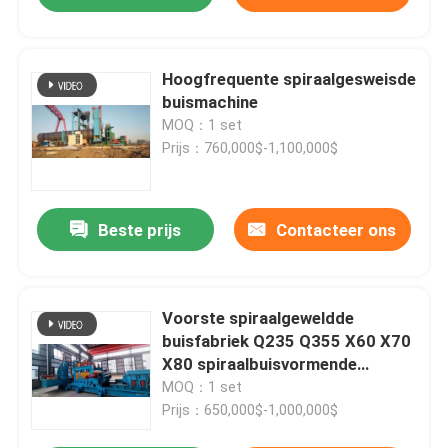
Hoogfrequente spiraalgesweisde
buismachine
MOQ：1 set
Prijs：760,000$-1,100,000$
Beste prijs
Contacteer ons
Voorste spiraalgeweldde
buisfabriek Q235 Q355 X60 X70
X80 spiraalbuisvormende
machine
MOQ：1 set
Prijs：650,000$-1,000,000$