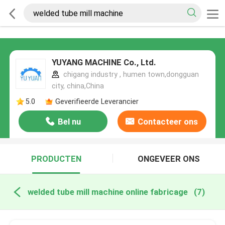
YUYANG MACHINE Co., Ltd.
chigang industry , humen town,dongguan
city, china,China
5.0
Geverifieerde Leverancier
Bel nu
Contacteer ons
PRODUCTEN
ONGEVEER ONS
welded tube mill machine online fabricage
(7)