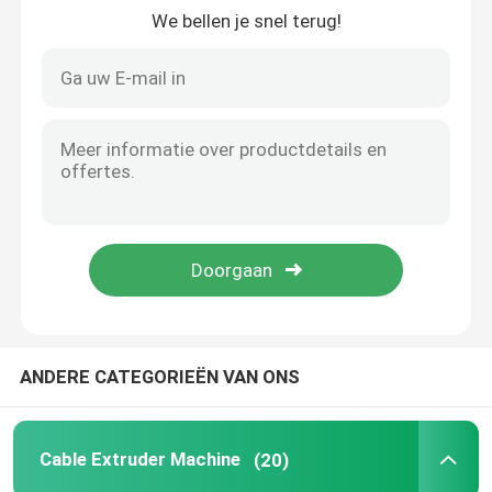
We bellen je snel terug!
Over ons
Fabriekstocht
Kwaliteitscontrole
Neem contact met ons op
Vraag een offerte
ANDERE CATEGORIEËN VAN ONS
Cable Extruder Machine
Cable Extruder Machine
(20)
Draadtrekkers