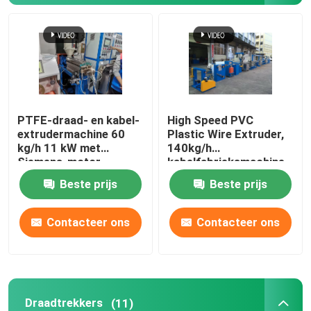
Kabel-extrusielijn
koperen bundelmachine
PTFE-draad- en kabel-
High Speed PVC
Kabel die Machine verdraaien
extrudermachine 60
Plastic Wire Extruder,
kg/h 11 kW met
140kg/h
Siemens-motor
kabelfabrieksmachine
koperen trekmachine
Beste prijs
Beste prijs
Koperen tapmachine
Contacteer ons
Contacteer ons
Koperen upcast machine
kabelspinmachine
Draadtrekkers
(11)