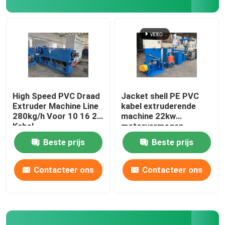
koperen lasmachine
Spiraalgeweld buismachine
Lasersnijmachine
High Speed PVC Draad
Jacket shell PE PVC
Extruder Machine Line
kabel extruderende
280kg/h Voor 10 16 25
machine 22kw
Kabelbollen
Kabel
motorvermogen
Beste prijs
Beste prijs
CCV-lijnen
Contacteer ons
Contacteer ons
Kabelkop
Koperdraadtekening