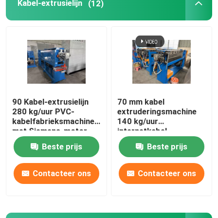
Kabel-extrusielijn
(12)
90 Kabel-extrusielijn
70 mm kabel
280 kg/uur PVC-
extruderingsmachine
kabelfabrieksmachine
140 kg/uur
met Siemens-motor
internetkabel
productielijn
Beste prijs
Beste prijs
Contacteer ons
Contacteer ons