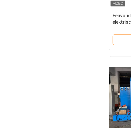
Eenvoudi
elektris
Yaskaw