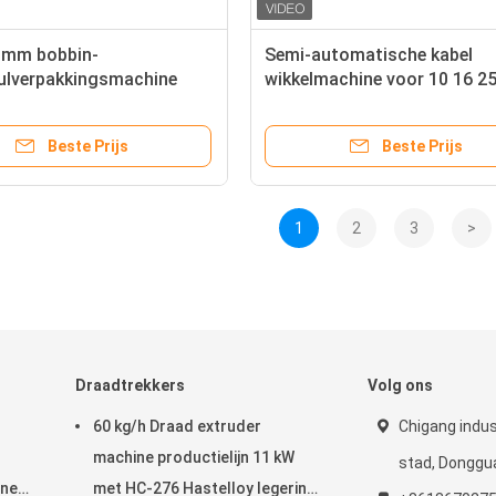
 mm bobbin-
Semi-automatische kabel
ulverpakkingsmachine
wikkelmachine voor 10 16 25
vierkante mm stroomkabel
Beste Prijs
Beste Prijs
1
2
3
>
Draadtrekkers
Volg ons
60 kg/h Draad extruder
Chigang indu
machine productielijn 11 kW
stad, Donggua
ine
met HC-276 Hastelloy legering