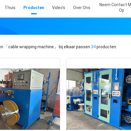
Neem Contact M
Thuis
Producten
Video's
Over Ons
Op
en
「cable wrapping machine」
bij elkaar passen
34
producten.