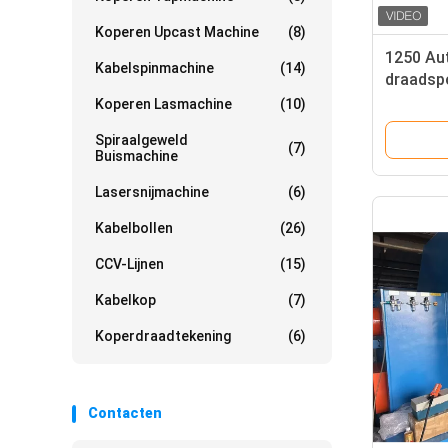
Koperen Upcast Machine
(8)
1250 Au
Kabelspinmachine
(14)
draadsp
kabelve
Koperen Lasmachine
(10)
kabel 4*
Spiraalgeweld
(7)
Buismachine
Lasersnijmachine
(6)
Kabelbollen
(26)
CCV-Lijnen
(15)
Kabelkop
(7)
Koperdraadtekening
(6)
Contacten