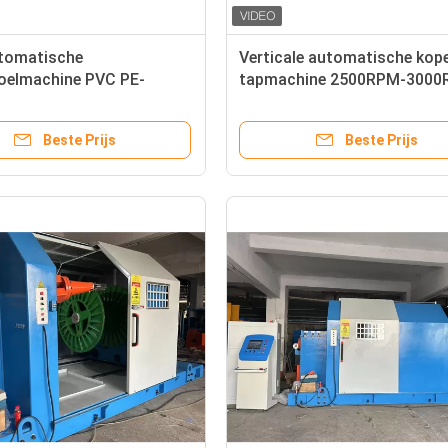
tomatische
Verticale automatische kop
oelmachine PVC PE-
tapmachine 2500RPM-300
rpakkingsmachine voor
kabel wikkeling machine
2.5
Beste Prijs
Beste Prijs