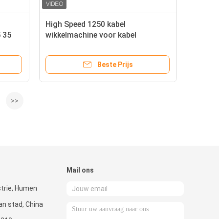
High Speed 1250 kabel
 35
wikkelmachine voor kabel
verpakking 4 * 1,5 4 * 2,5 10 16 25
35
Beste Prijs
>>
Mail ons
strie, Humen
n stad, China