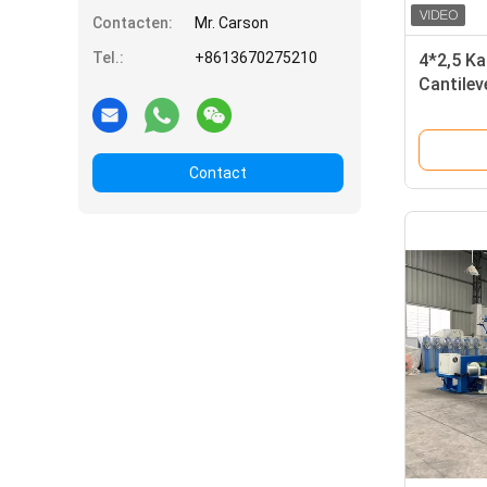
Contacten:
Mr. Carson
Tel.:
+8613670275210
4*2,5 Ka
Cantilev
draaima
Contact