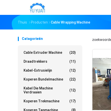
Thuis
Producten
Cable Wrapping Machine
Catagorieën
zoekwoord
Cable Extruder Machine
(20)
Draadtrekkers
(11)
Kabel-Extrusielijn
(12)
Koperen Bundelmachine
(22)
Kabel Die Machine
(12)
Verdraaien
Koperen Trekmachine
(17)
Koperen Tapmachine
(8)